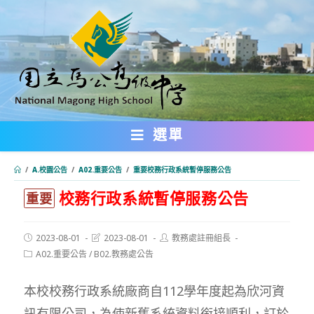
跳
轉
至
主
要
內
選單
容
/
A.校園公告
/
A02.重要公告
/
重要校務行政系統暫停服務公告
校務行政系統暫停服務公告
:::
重要
Post
Post
Post
2023-08-01
2023-08-01
教務處註冊組長
published:
last
author:
Post
A02.重要公告
/
B02.教務處公告
modified:
category:
本校校務行政系統廠商自112學年度起為欣河資
訊有限公司，為使新舊系統資料銜接順利，訂於