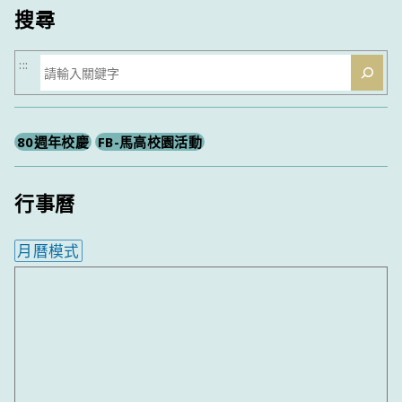
搜尋
搜
:::
尋
80週年校慶
FB-馬高校園活動
行事曆
月曆模式
內嵌行事曆為視覺預覽，完整行事曆內容請使用