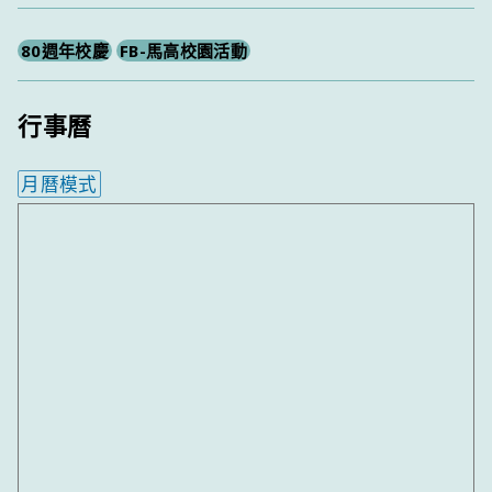
80週年校慶
FB-馬高校園活動
行事曆
月曆模式
內嵌行事曆為視覺預覽，完整行事曆內容請使用