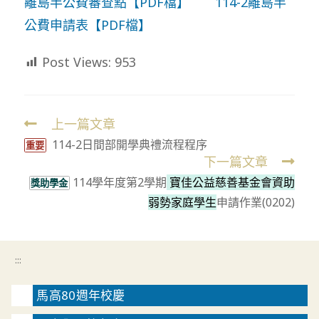
離島半公費審查點【PDF檔】
114-2離島半
公費申請表【PDF檔】
Post Views:
953
上一篇文章
Read
114-2日間部開學典禮流程程序
more
重要
下一篇文章
articles
114學年度第2學期
寶佳公益慈善基金會資助
獎助學金
弱勢家庭學生
申請作業(0202)
:::
馬高80週年校慶