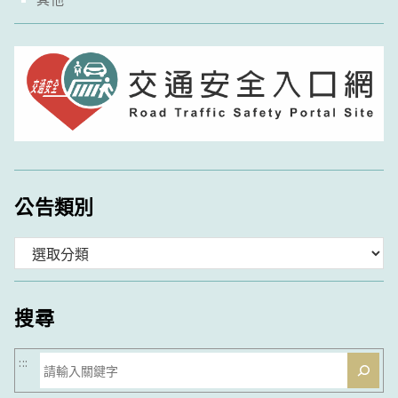
公告類別
分
類
搜尋
搜
:::
尋