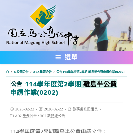
跳
轉
至
主
要
內
選單
容
/
A.校園公告
/
A02.重要公告
/
公告114學年度第2學期 離島半公費申請作業(0202)
114學年度第2學期
離島半公費
:::
公告
申請作業(0202)
Post
Post
Post
2026-02-22
2026-02-22
教務處註冊組長
published:
last
author:
Post
A02.重要公告
/
B02.教務處公告
modified:
category:
114學年度第2學期離島半公費申請文件：