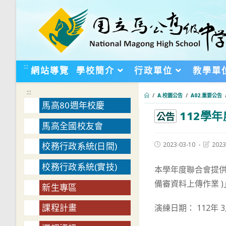
跳
轉
至
主
要
:::
網站導覽
學校簡介
行政單位
教學單
內
容
:::
/
A.校園公告
/
A02.重要公告
馬高80週年校慶
112學
:::
公告
馬高全國校友會
Post
Post
2023-03-10
2023
校務行政系統(日間)
published:
last
modifie
校務行政系統(實技)
本學年度聯合會提供
備審資料上傳作業 
新生專區
課程計畫
演練日期： 112年 3月