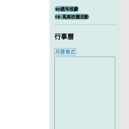
80週年校慶
FB-馬高校園活動
行事曆
月曆模式
內嵌行事曆為視覺預覽，完