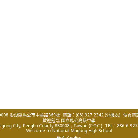
008 澎湖縣馬公市中華路369號
電話：(06) 927-2342
(分機表)
傳真電話：
歡迎蒞臨 國立馬公高級中學
ong City, Penghu County 880008 , Taiwan (R.O.C.)
TEL：886-6-927
Welcome to National Magong High School
致謝 Credits