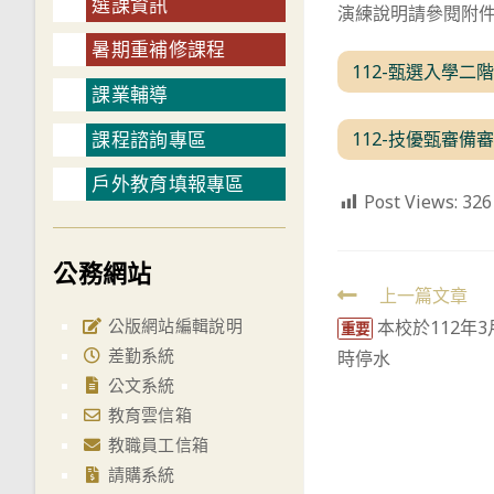
選課資訊
演練說明請參閱附
暑期重補修課程
112-甄選入學二
課業輔導
課程諮詢專區
112-技優甄審備
戶外教育填報專區
Post Views:
326
公務網站
Read
上一篇文章
公版網站編輯說明
本校於112年3
more
重要
差勤系統
時停水
articles
公文系統
教育雲信箱
教職員工信箱
請購系統