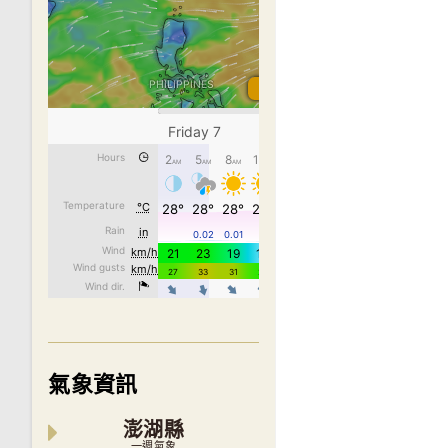
氣象資訊
澎湖縣
一週氣象