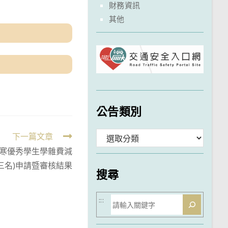
財務資訊
其他
公告類別
分
下一篇文章
清寒優秀學生學雜費減
類
三名)申請暨審核結果
搜尋
搜
:::
尋