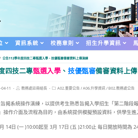
位
資訊系統
校務章則
招生升學資訊
/
公告112學年度四技二專甄選入學、技優甄審備審資料上傳演練
年度四技二專
甄選入學
、
技優甄審
備審資料上傳
Post
Post
-04-11
教務處註冊組長
A02.重要公告
/
A06.升學資訊
/
B02.教務處公告
author:
category:
d:
旨揭系統操作演練，以提供考生熟悉旨揭入學招生「第二階段報名
)」操作介面及流程為目的，由系統提供模擬預設資料，供學生進
 14日 (一 )10:00起至 3月 17日 (五 )21:00止 每日開放時間為 