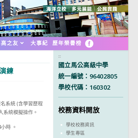
馬高之友
大事紀
歷年榮譽榜
FB
:::
國立馬公高級中學
演練
統一編號：96402805
學校代碼：160302
系統 (含學習歷程
校務資料開放
入系統模擬操作。
學校校務資訊
24小時 。
學生專區