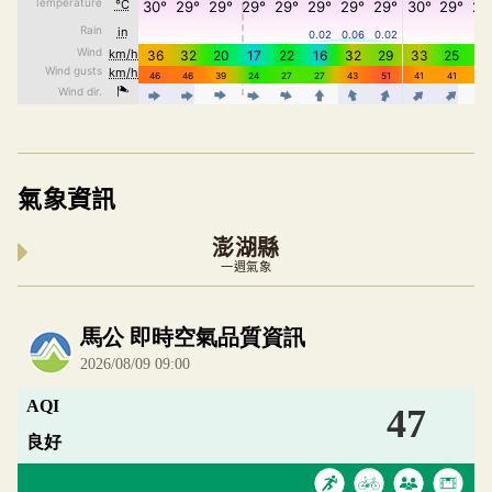
氣象資訊
澎湖縣
一週氣象
內嵌空氣品質小工具為視覺預覽，完整即時空氣