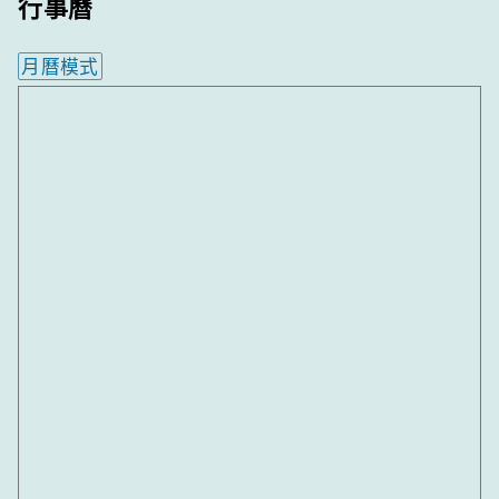
行事曆
月曆模式
內嵌行事曆為視覺預覽，完整行事曆內容請使用