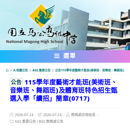
跳
轉
至
主
要
內
選單
容
/
A.校園公告
/
A02.重要公告
/
公告115學年度藝術才能班(美術班、音樂班、舞蹈班)及體
115學年度藝術才能班(美術班、
:::
公告
音樂班、舞蹈班)及體育班特色招生甄
選入學「續招」簡章(0717)
Post
Post
Post
2026-07-24
2026-07-24
教務處註冊組長
published:
last
author:
Post
A02.重要公告
/
B02.教務處公告
modified:
category: