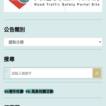
公告類別
分
類
搜尋
搜
:::
尋
80週年校慶
FB-馬高校園活動