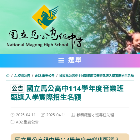
跳
轉
至
主
要
內
選單
容
/
A.校園公告
/
A02.重要公告
/
國立馬公高中114學年度音樂班甄選入學實際招生名額
國立馬公高中114學年度音樂班
:::
公告
甄選入學實際招生名額
Post
Post
Post
2025-04-11
2025-04-11
教務處藝才班專任助理
published:
last
author:
Post
A02.重要公告
modified:
category:
國立馬公高級中學114學年度音樂班甄選入