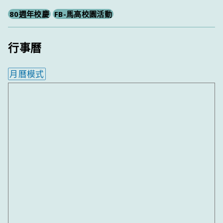
80週年校慶
FB-馬高校園活動
行事曆
月曆模式
內嵌行事曆為視覺預覽，完整行事曆內容請使用