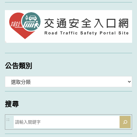
公告類別
分
類
搜尋
搜
:::
尋