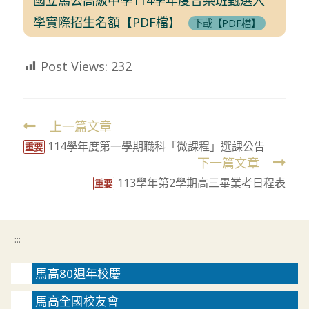
學實際招生名額【PDF檔】
下載【PDF檔】
Post Views:
232
上一篇文章
Read
114學年度第一學期職科「微課程」選課公告
more
重要
下一篇文章
articles
113學年第2學期高三畢業考日程表
重要
:::
馬高80週年校慶
馬高全國校友會