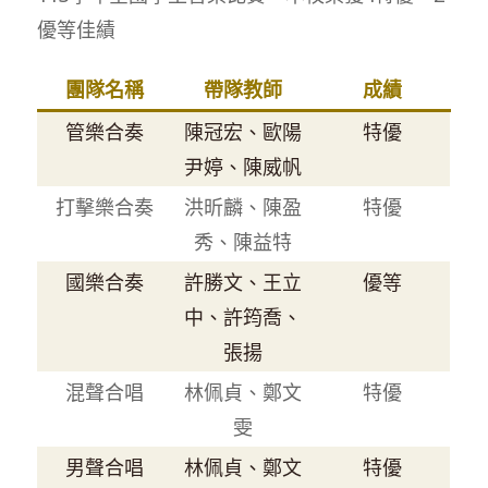
優等佳績
團隊名稱
帶隊教師
成績
管樂合奏
陳冠宏、歐陽
特優
尹婷、陳威帆
打擊樂合奏
洪昕麟、陳盈
特優
秀、陳益特
國樂合奏
許勝文、王立
優等
中、許筠喬、
張揚
混聲合唱
林佩貞、鄭文
特優
雯
男聲合唱
林佩貞、鄭文
特優