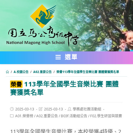
跳
轉
至
主
要
內
選單
容
/
A.校園公告
/
A02.重要公告
/
榮譽113學年全國學生音樂比賽 團體賽獲獎名單
113學年全國學生音樂比賽 團體
:::
榮譽
賽獲獎名單
Post
Post
Post
2025-03-13
2025-03-13
學務處社團活動組
published:
last
author:
Post
A01.榮譽榜
/
A02.重要公告
/
B03f.活動組公告
/
F02.學生研習與競賽
modified:
category:
113學年全國學生音樂比賽，本校榮獲4特優、2