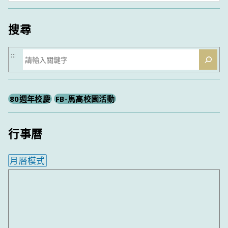
類
搜尋
搜
:::
尋
80週年校慶
FB-馬高校園活動
行事曆
月曆模式
內嵌行事曆為視覺預覽，完整行事曆內容請使用