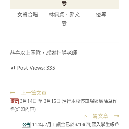
雯
女聲合唱
林佩貞、鄭文
優等
雯
恭喜以上團隊，感謝指導老師
Post Views:
335
上一篇文章
Read
3月14日 至 3月15日 進行本校停車場區域除草作
more
重要
業(詳如內容)
articles
下一篇文章
114年2月工讀金已於3/13(四)匯入學生帳戶
公告