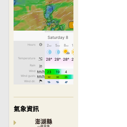
氣象資訊
澎湖縣
一週氣象