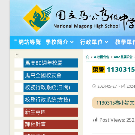
跳
轉
至
主
要
:::
網站導覽
學校簡介
行政單位
教學單
內
容
:::
/
A.校園公告
/
A02.重要公告
馬高80週年校慶
11303
:::
榮譽
馬高全國校友會
Post
Post
2024-05-27
2024
校務行政系統(日間)
published:
last
modifie
校務行政系統(實技)
1130315梯小論
新生專區
Post Views:
252
課程計畫