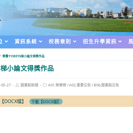
位
資訊系統
校務章則
招生升學資訊
/
榮譽1130315梯小論文得獎作品
15梯小論文得獎作品
Post
Post
-05-27
圖書館助理
A01.榮譽榜
/
A02.重要公告
/
B06.圖書館公告
author:
category:
d:
文【DOCX檔】
下載【DOCX檔】