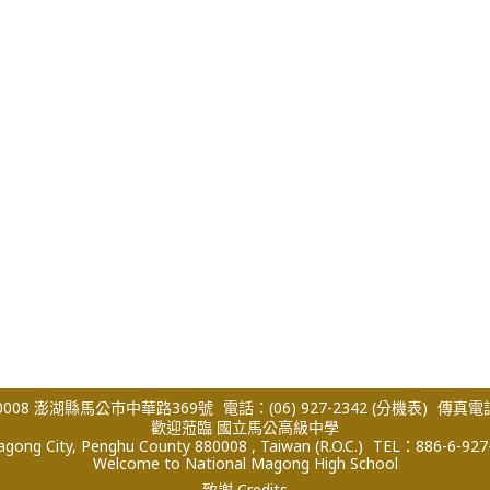
008 澎湖縣馬公市中華路369號
電話：(06) 927-2342
(分機表)
傳真電話：
歡迎蒞臨 國立馬公高級中學
ong City, Penghu County 880008 , Taiwan (R.O.C.)
TEL：886-6-927
Welcome to National Magong High School
致謝 Credits