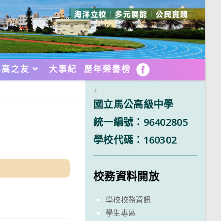
馬高之友
大事紀
歷年榮譽榜
FB
:::
國立馬公高級中學
統一編號：96402805
學校代碼：160302
校務資料開放
學校校務資訊
學生專區