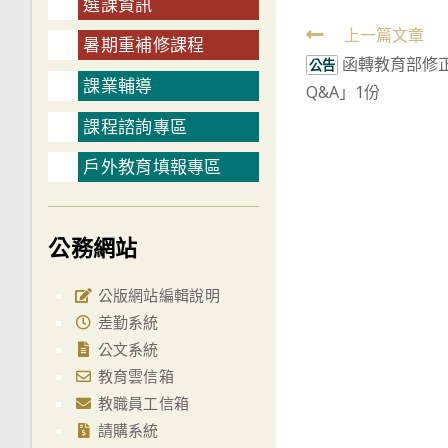
選課資訊
Read
上一篇文章
暑期重補修課程
函轉教育部修
more
公告
課業輔導
Q&A」1份
articles
課程諮詢專區
戶外教育填報專區
公務網站
公版網站編輯說明
差勤系統
公文系統
教育雲信箱
教職員工信箱
請購系統