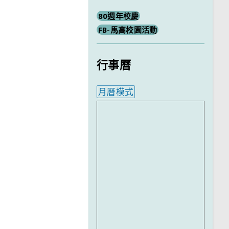
80週年校慶
FB-馬高校園活動
行事曆
月曆模式
內嵌行事曆為視覺預覽，完