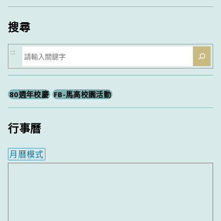
類
搜尋
搜
:::
尋
80週年校慶
FB-馬高校園活動
行事曆
月曆模式
內嵌行事曆為視覺預覽，完整行事曆內容請使用