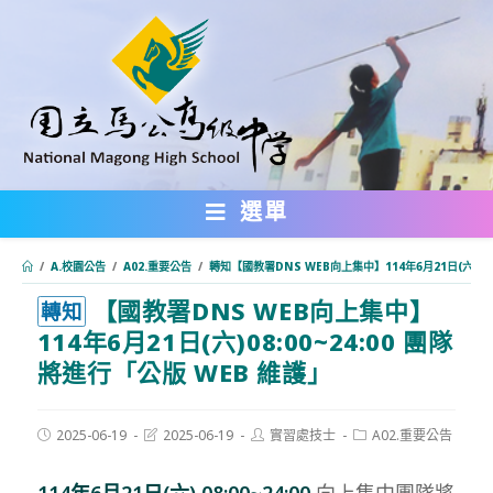
跳
轉
至
主
要
內
選單
容
/
A.校園公告
/
A02.重要公告
/
轉知【國教署DNS WEB向上集中】114年6月21日(六)08:
【國教署DNS WEB向上集中】
:::
轉知
114年6月21日(六)08:00~24:00 團隊
將進行「公版 WEB 維護」
Post
Post
Post
Post
2025-06-19
2025-06-19
實習處技士
A02.重要公告
published:
last
author:
category:
modified:
114年6月21日(六) 08:00~24:00
向上集中團隊將