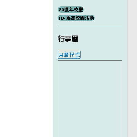
80週年校慶
FB-馬高校園活動
行事曆
月曆模式
內嵌行事曆為視覺預覽，完