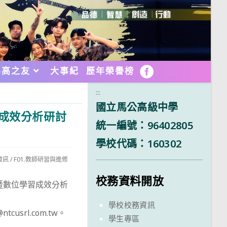
馬高之友
大事紀
歷年榮譽榜
FB
:::
國立馬公高級中學
習成效分析研討
統一編號：96402805
學校代碼：160302
資訊
/
F01.教師研習與進修
校務資料開放
節暨數位學習成效分析
學校校務資訊
usrl.com.tw。
學生專區