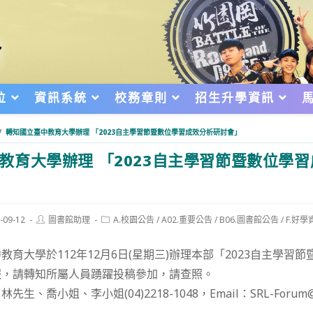
位
資訊系統
校務章則
招生升學資訊
/
轉知國立臺中教育大學辦理 「2023自主學習節暨數位學習成效分析研討會」
教育大學辦理 「2023自主學習節暨數位學
Post
Post
-09-12
圖書館助理
A.校園公告
/
A02.重要公告
/
B06.圖書館公告
/
F.好學
author:
category:
d:
教育大學於112年12月6日(星期三)辦理本部「2023自主學習
報，請轉知所屬人員踴躍投稿參加，請查照。
、喬小姐、李小姐(04)2218-1048，Email：SRL-Forum@ntc