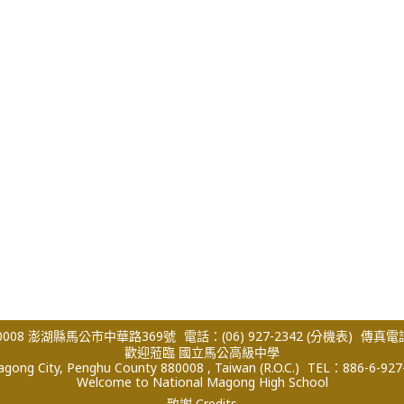
008 澎湖縣馬公市中華路369號
電話：(06) 927-2342
(分機表)
傳真電話：
歡迎蒞臨 國立馬公高級中學
ong City, Penghu County 880008 , Taiwan (R.O.C.)
TEL：886-6-927
Welcome to National Magong High School
致謝 Credits