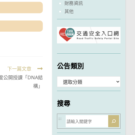
財務資訊
其他
公告類別
下一篇文章
度公開授課「DNA結
分
構」
類
搜尋
搜
:::
尋