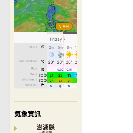
氣象資訊
澎湖縣
一週氣象