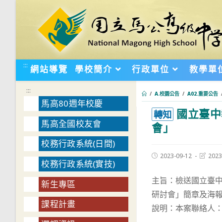
跳
轉
至
主
要
:::
網站導覽
學校簡介
行政單位
教學單
內
容
:::
/
A.校園公告
/
A02.重要公告
馬高80週年校慶
國立臺中
:::
轉知
馬高全國校友會
會」
校務行政系統(日間)
Post
Post
2023-09-12
2023
校務行政系統(實技)
published:
last
modifie
主旨：檢送國立臺中
新生專區
研討會」簡章及海
課程計畫
說明：本案聯絡人：林先生