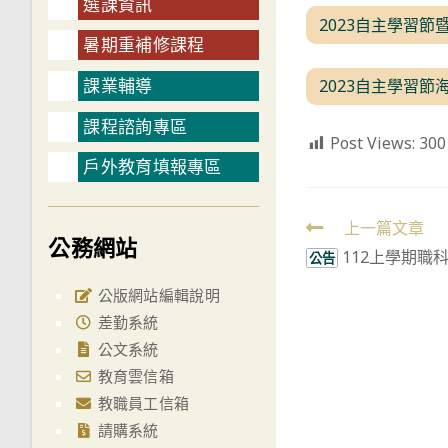
選課資訊
2023自主學習
暑期重補修課程
課業輔導
2023自主學習節
課程諮詢專區
Post Views:
300
戶外教育填報專區
Read
上一篇文章
公務網站
112上學期職
more
公告
articles
公版網站編輯說明
差勤系統
公文系統
教育雲信箱
教職員工信箱
請購系統