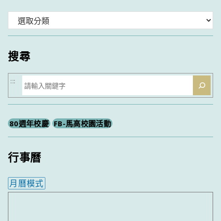
分
類
搜尋
搜
:::
尋
80週年校慶
FB-馬高校園活動
行事曆
月曆模式
內嵌行事曆為視覺預覽，完整行事曆內容請使用