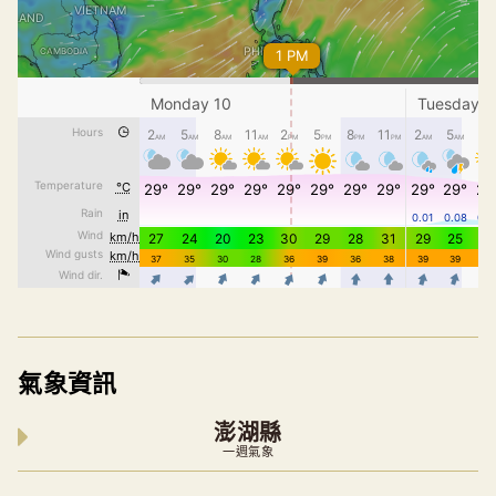
氣象資訊
澎湖縣
一週氣象