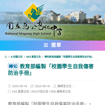
跳
轉
至
主
要
內
選單
容
/
A.校園公告
/
A02.重要公告
/
轉知教育部編製「校園學生自我傷害防治手冊」
教育部編製「校園學生自我傷害
:::
轉知
防治手冊」
Post
Post
Post
2023-09-18
2023-09-18
輔導室主任
published:
last
author:
Post
A02.重要公告
/
A04.行政公告
/
B05.輔導室公告
modified:
category:
教育部編製「校園學生自我傷害防治手冊」。