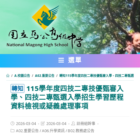
跳
轉
至
主
要
內
選單
容
/
A.校園公告
/
A02.重要公告
/
轉知115學年度四技二專技優甄審入學、四技二專甄選入
115學年度四技二專技優甄審入
:::
轉知
學、四技二專甄選入學招生學習歷程
資料檢視或疑義處理事項
Post
Post
Post
2026-03-04
2026-03-04
註冊組幹事
published:
last
author:
Post
A02.重要公告
/
A06.升學資訊
/
B02.教務處公告
modified:
category: