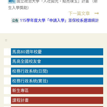
國立政治大學「人社拋光・點亮璞玉」計畫 （新
more
轉知
生入學獎助）
articles
下一篇文章
115學年度大學「申請入學」澎保校系選填統計
公告
:::
馬高80週年校慶
馬高全國校友會
校務行政系統(日間)
校務行政系統(實技)
新生專區
課程計畫