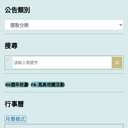
公告類別
分
類
搜尋
搜
:::
尋
80週年校慶
FB-馬高校園活動
行事曆
月曆模式