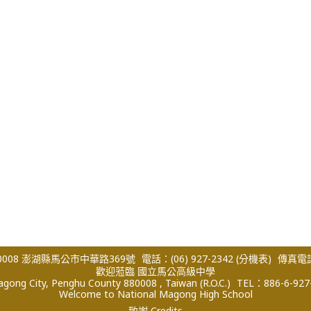
008 澎湖縣馬公市中華路369號
電話：(06) 927-2342
(分機表)
傳真電話：
歡迎蒞臨 國立馬公高級中學
ong City, Penghu County 880008 , Taiwan (R.O.C.)
TEL：886-6-927
Welcome to National Magong High School
致謝 Credits