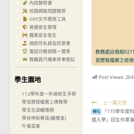
內控聲明書
校園網路問題報修
ODF文件應用工具
資通安全管理
職業安全衛生
捐款芳名錄及同意書
電話分機號碼一覽表
教務處註冊組02
教職員汽機車停車登記
習歷程檔案之檢視
Post Views:
204
學生園地
112學年度一年級新生手冊
學習歷程檔案上傳教學
Read
上一篇文章
學生生涯輔導網
「115學年度
more
轉知
學校申訴專區(輔導室)
選入學」招生作業
articles
午餐菜單