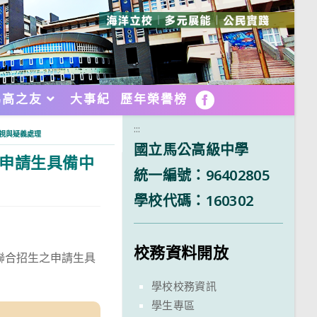
馬高之友
大事紀
歷年榮譽榜
FB
:::
視與疑義處理
國立馬公高級中學
之申請生具備中
統一編號：96402805
學校代碼：160302
校務資料開放
聯合招生之申請生具
學校校務資訊
學生專區