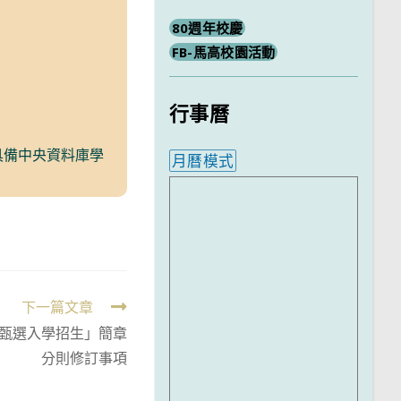
80週年校慶
FB-馬高校園活動
行事曆
具備中央資料庫學
月曆模式
內嵌行事曆為視覺預覽，完
下一篇文章
專甄選入學招生」簡章
分則修訂事項