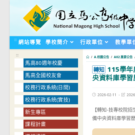
跳
轉
至
主
要
:::
網站導覽
學校簡介
行政單位
教學單
內
容
:::
/
A.校園公告
/
A02.重要公告
馬高80週年校慶
115學
:::
轉知
馬高全國校友會
央資料庫學習
校務行政系統(日間)
Post
Post
2026-02-11
2026
校務行政系統(實技)
published:
last
modifie
【轉知-技專校院招
新生專區
備中央資料庫學習
課程計畫