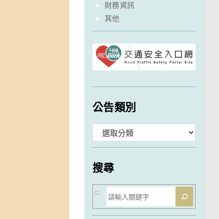
財務資訊
其他
公告類別
分
類
搜尋
搜
:::
尋