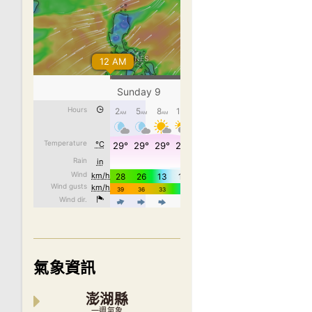
氣象資訊
澎湖縣
一週氣象