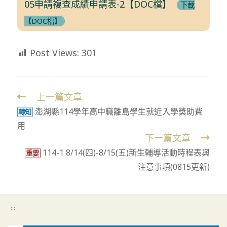
05申請複查成績申請表-2【DOC檔】
下載
【DOC檔】
Post Views:
301
上一篇文章
Read
澎湖縣114學年高中職離島學生就近入學獎助費
more
轉知
用
articles
下一篇文章
114-1 8/14(四)-8/15(五)新生輔導活動時程表與
重要
注意事項(0815更新)
:::