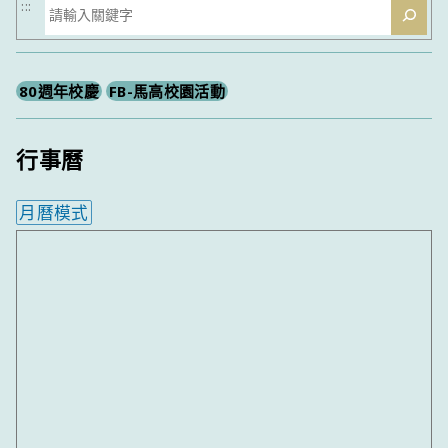
搜
:::
尋
80週年校慶
FB-馬高校園活動
行事曆
月曆模式
內嵌行事曆為視覺預覽，完整行事曆內容請使用