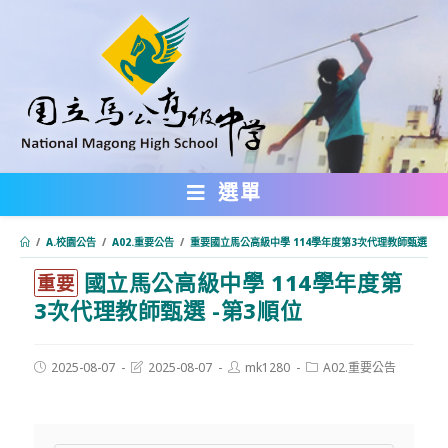
跳
轉
至
主
要
內
選單
容
/
A.校園公告
/
A02.重要公告
/
重要國立馬公高級中學 114學年度第3次代理教師甄選 -第
國立馬公高級中學 114學年度第
:::
重要
3次代理教師甄選 -第3順位
Post
Post
Post
Post
2025-08-07
2025-08-07
mk1280
A02.重要公告
published:
last
author:
category:
modified: