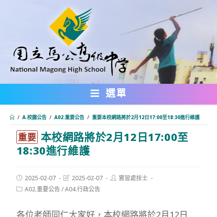
跳
轉
至
主
要
內
選單
容
/
A.校園公告
/
A02.重要公告
/
重要本校網路將於2月12日17:00至18:30進行維護
本校網路將於2月12日17:00至
:::
重要
18:30進行維護
Post
Post
Post
2025-02-07
2025-02-07
實習處技士
published:
last
author:
Post
A02.重要公告
/
A04.行政公告
modified:
category:
各位老師同仁大家好，本校網路將於2月12日