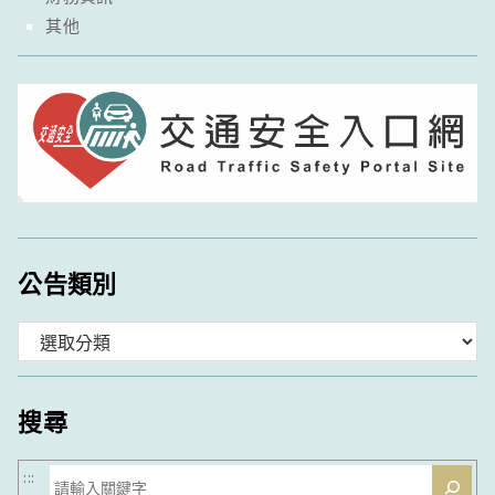
其他
公告類別
分
類
搜尋
搜
:::