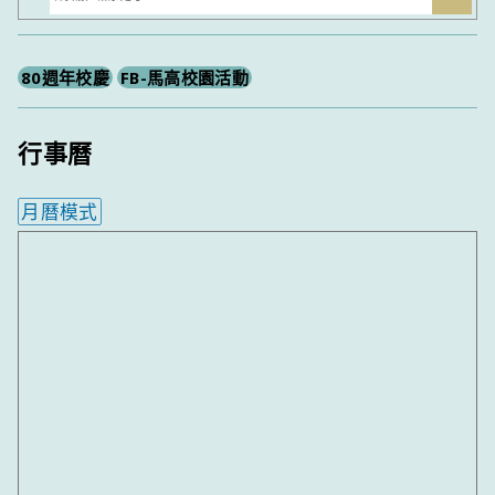
尋
80週年校慶
FB-馬高校園活動
行事曆
月曆模式
內嵌行事曆為視覺預覽，完整行事曆內容請使用