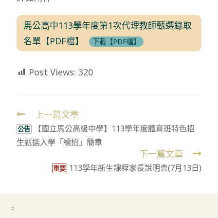
馬公高中113學年度第1次代理教師甄選錄取
名單【PDF檔】
下載【PDF檔】
Post Views:
320
上一篇文章
Read
【國立馬公高級中學】113學年度體育班特色招
more
公告
生甄選入學「續招」簡章
articles
下一篇文章
113學年新生課程家長說明會(7月13日)
重要
:::