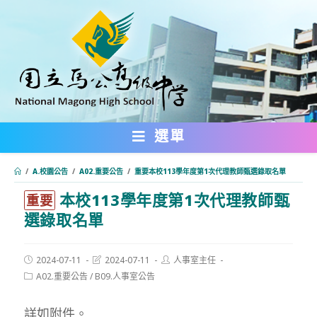
跳
轉
至
主
要
內
選單
容
/
A.校園公告
/
A02.重要公告
/
重要本校113學年度第1次代理教師甄選錄取名單
本校113學年度第1次代理教師甄
:::
重要
選錄取名單
Post
Post
Post
2024-07-11
2024-07-11
人事室主任
published:
last
author:
Post
A02.重要公告
/
B09.人事室公告
modified:
category:
詳如附件。