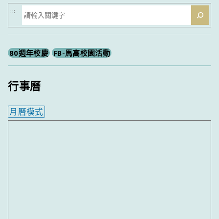
搜
:::
尋
80週年校慶
FB-馬高校園活動
行事曆
月曆模式
內嵌行事曆為視覺預覽，完整行事曆內容請使用