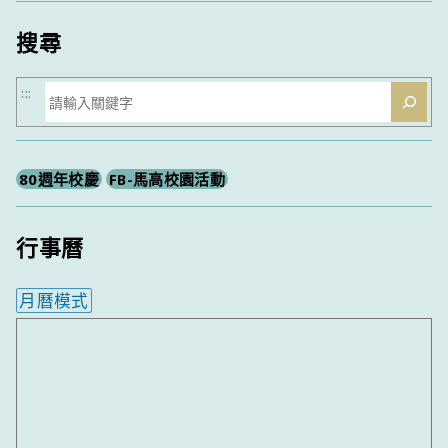
類
搜尋
搜
:::
尋
80週年校慶
FB-馬高校園活動
行事曆
月曆模式
內嵌行事曆為視覺預覽，完整行事曆內容請使用