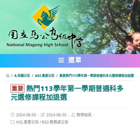
跳
轉
至
主
要
內
選單
容
/
A.校園公告
/
A02.重要公告
/
重要熱門113學年第一學期普通科多元選修課程加退選
熱門113學年第一學期普通科多
:::
重要
元選修課程加退選
Post
Post
Post
2024-08-30
2024-08-30
教學組長
published:
last
author:
Post
A02.重要公告
/
B02.教務處公告
modified:
category: