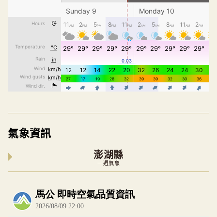
氣象資訊
澎湖縣
一週氣象
內嵌空氣品質小工具為視覺預覽，完整即時空氣