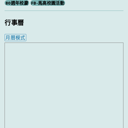
80週年校慶
FB-馬高校園活動
行事曆
月曆模式
內嵌行事曆為視覺預覽，完整行事曆內容請使用