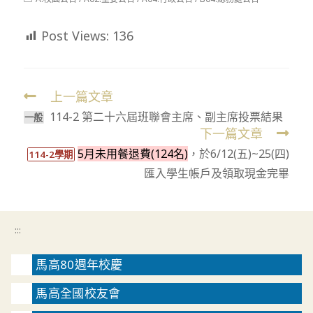
modified:
category:
Post Views:
136
上一篇文章
Read
114-2 第二十六屆班聯會主席、副主席投票結果
more
一般
下一篇文章
articles
5月未用餐退費(124名)
，於6/12(五)~25(四)
114-2學期
匯入學生帳戶及領取現金完畢
:::
馬高80週年校慶
馬高全國校友會