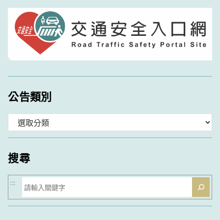
公告類別
分
類
搜尋
搜
:::
尋