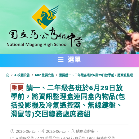
跳
轉
至
主
要
內
選單
容
/
A.校園公告
/
A02.重要公告
/
重要請一、二年級各班於6月29日放學前，將資訊整理盒
請一、二年級各班於6月29日放
:::
重要
學前，將資訊整理盒連同盒內物品(包
括投影機及冷氣遙控器、無線鍵盤、
滑鼠等)交回總務處庶務組
Post
Post
Post
2026-06-25
2026-06-25
總務處幹事
published:
last
author:
Post
A.校園公告
/
A02.重要公告
/
A04.行政公告
/
B04.總務處公告