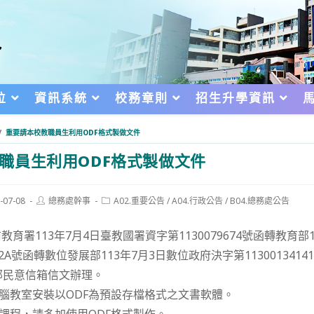
位
資訊系統
校務章則
招生升學資訊
/
重要請本校教職員生利用ODF格式製做文件
職員生利用ODF格式製做文件
Post
Post
-07-08
總務處幹事
A02.重要公告
/
A04.行政公告
/
B04.總務處公告
author:
category:
d:
育署113年7月4日臺教國署資字第1130079674號函轉教育部
9662A號函轉數位發展部113年7月3日數位政府決字第1130013414
部民意信箱信文辦理。
電腦教室安裝以ODF為預設存檔格式之文書軟體。