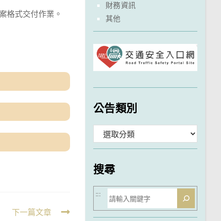
財務資訊
檔案格式交付作業。
其他
公告類別
分
類
搜尋
搜
:::
尋
下一篇文章