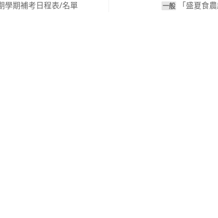
學期學期補考日程表/名單
「盛夏食農
⼀般