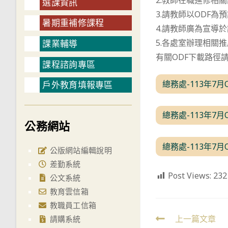
2.教師在職進修相
選課資訊
3.請教師以ODF
暑期重補修課程
4.請教師廣為宣導
5.各處室辦理相關推
課業輔導
有關ODF下載路徑
課程諮詢專區
總務處-113年7
戶外教育填報專區
總務處-113年7
公務網站
總務處-113年7
公版網站編輯說明
差勤系統
Post Views:
232
公文系統
教育雲信箱
教職員工信箱
Read
上一篇文章
請購系統