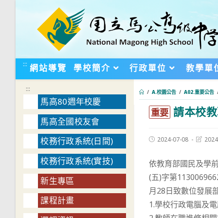
跳
轉
至
主
要
:::
網站導覽
學校簡介
行政單位
教學單
內
容
:::
/
A.校園公告
/
A02.重要公告
馬高80週年校慶
請本校教
:::
重要
馬高全國校友會
Post
Post
2024-07-08
2024
校務行政系統(日間)
published:
last
modifie
校務行政系統(實技)
依教育部國民及學前教
(五)字第113006
新生專區
月28日致數位發展
課程計畫
1.學校行政電腦及