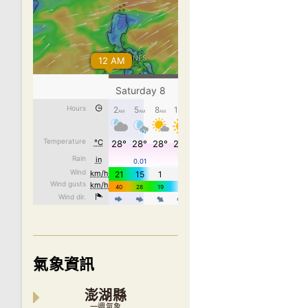
氣象資訊
澎湖縣
一週氣象