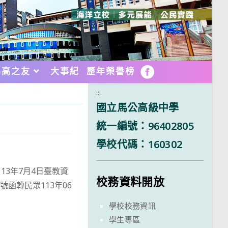
馬高之友
大事紀
歷年榮譽榜
FB
:::
國立馬公高級中學
統一編號：96402805
學校代碼：160302
113年7月4日臺教資
校務資料開放
1號函轉民眾113年06
學校校務資訊
學生專區