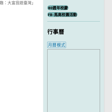
趣：大富翁遊臺灣」
80週年校慶
FB-馬高校園活動
行事曆
月曆模式
內嵌行事曆為視覺預覽，完