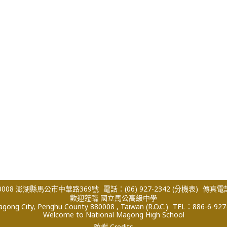
008 澎湖縣馬公市中華路369號
電話：(06) 927-2342
(分機表)
傳真電話：
歡迎蒞臨 國立馬公高級中學
ong City, Penghu County 880008 , Taiwan (R.O.C.)
TEL：886-6-927
Welcome to National Magong High School
致謝 Credits