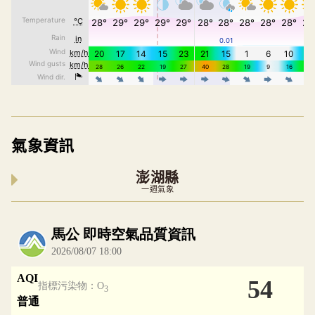
氣象資訊
澎湖縣
一週氣象
內嵌空氣品質小工具為視覺預覽，完整即時空氣