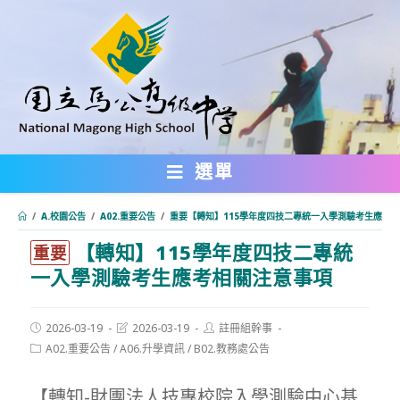
跳
轉
至
主
要
內
選單
容
/
A.校園公告
/
A02.重要公告
/
重要【轉知】115學年度四技二專統一入學測驗考生應考
【轉知】115學年度四技二專統
:::
重要
一入學測驗考生應考相關注意事項
Post
Post
Post
2026-03-19
2026-03-19
註冊組幹事
published:
last
author:
Post
A02.重要公告
/
A06.升學資訊
/
B02.教務處公告
modified:
category:
【轉知-財團法人技專校院入學測驗中心基