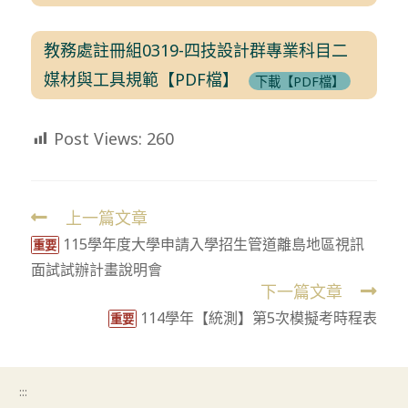
教務處註冊組0319-四技設計群專業科目二
媒材與工具規範【PDF檔】
下載【PDF檔】
Post Views:
260
上一篇文章
Read
115學年度大學申請入學招生管道離島地區視訊
more
重要
面試試辦計畫說明會
articles
下一篇文章
114學年【統測】第5次模擬考時程表
重要
:::