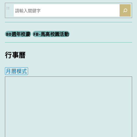
搜
:::
尋
80週年校慶
FB-馬高校園活動
行事曆
月曆模式
內嵌行事曆為視覺預覽，完整行事曆內容請使用