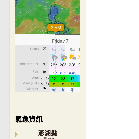
氣象資訊
澎湖縣
一週氣象