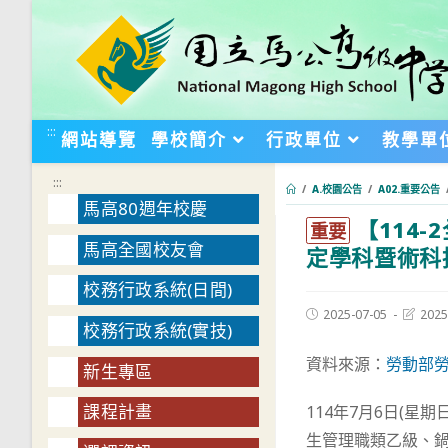
跳
轉
至
主
要
:::
網站導覽
學校簡介
行政單位
教學單
內
容
:::
/
A.校園公告
/
A02.重要公告
馬高80週年校慶
【114
:::
重要
馬高全國校友會
定學科暨術科
校務行政系統(日間)
Post
Post
2025-07-05
2025
校務行政系統(實技)
published:
last
modifie
資料來源：
勞動部
新生專區
課程計畫
114年7月6日(星
生管理職類乙級、