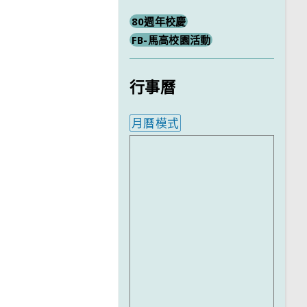
80週年校慶
FB-馬高校園活動
行事曆
月曆模式
內嵌行事曆為視覺預覽，完