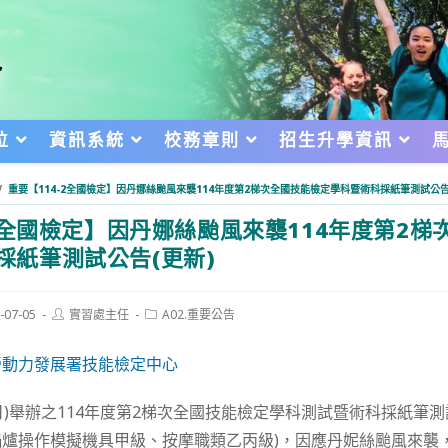
位
資訊系統
校務章則
招生升學資訊
/
重要【114-2全國檢定】因丹娜絲颱風來襲114年度第2梯次全國技能檢定學科暨術科採紙筆測試公告
-2全國檢定】因丹娜絲颱風來襲114年度第2梯
採紙筆測試公告(更新)
Post
Post
-07-05
實習處主任
A02.重要公告
author:
category:
d:
勞動力發展署技能檢定中心
期日)舉辦之114年度第2梯次全國技能檢定學科測試暨術科採紙筆
鍋爐操作模擬機具甲級、按摩職類乙丙級)，因應丹妮絲颱風來襲