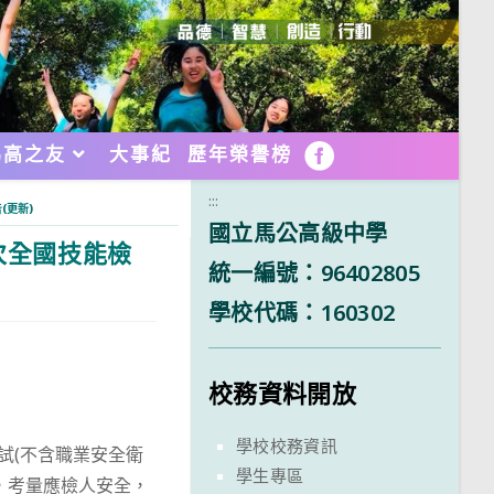
馬高之友
大事紀
歷年榮譽榜
FB
:::
(更新)
國立馬公高級中學
次全國技能檢
統一編號：96402805
學校代碼：160302
校務資料開放
學校校務資訊
測試(不含職業安全衛
學生專區
，考量應檢人安全，