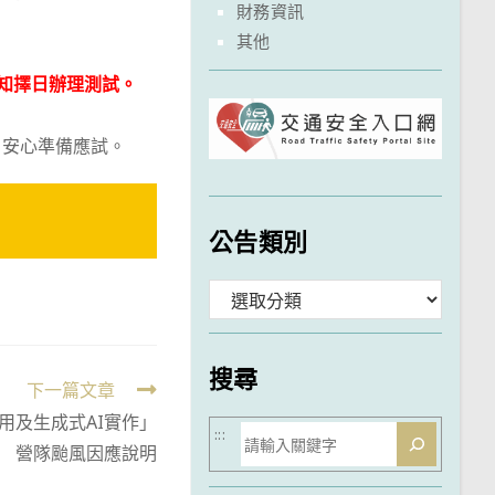
財務資訊
其他
知擇日辦理測試。
，安心準備應試。
公告類別
分
類
搜尋
下一篇文章
n應用及生成式AI實作」
搜
:::
營隊颱風因應說明
尋