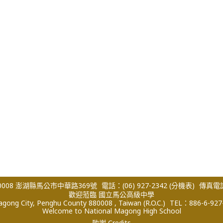
008 澎湖縣馬公市中華路369號
電話：(06) 927-2342
(分機表)
傳真電話：
歡迎蒞臨 國立馬公高級中學
ong City, Penghu County 880008 , Taiwan (R.O.C.)
TEL：886-6-927
Welcome to National Magong High School
致謝 Credits