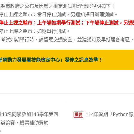
地縣市政府之公布及因應之檢定測試辦理情形說明如下：
及停止上課之縣市：當日停止測試，另通知擇日辦理測試。
停止上課之縣市：上午場如期舉行測試；下午場停止測試，另通
未停止上課之縣市：如期舉行測試。
當考試如期舉行時，請留意交通安全，並建議可及早抵達各考區
部勞動力發展署技能檢定中心」發佈之訊息為準！
13名同學參加113學年第四
114年暑期「Pytho
重要
職辯論賽，機票補助費於
戶