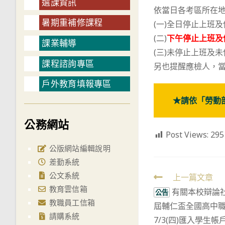
選課資訊
依當日各考區所在
暑期重補修課程
(一)全日停止上班
(二)
下午停止上班及
課業輔導
(三)未停止上班及
課程諮詢專區
另也提醒應檢人，
戶外教育填報專區
★請依「勞動
公務網站
Post Views:
295
公版網站編輯說明
差勤系統
公文系統
Read
上一篇文章
教育雲信箱
有關本校辯論社
more
公告
教職員工信箱
屆輔仁盃全國高中
articles
請購系統
7/3(四)匯入學生帳