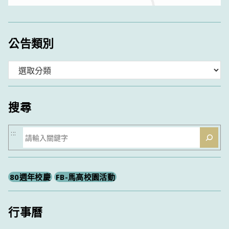
公告類別
分
類
搜尋
搜
:::
尋
80週年校慶
FB-馬高校園活動
行事曆