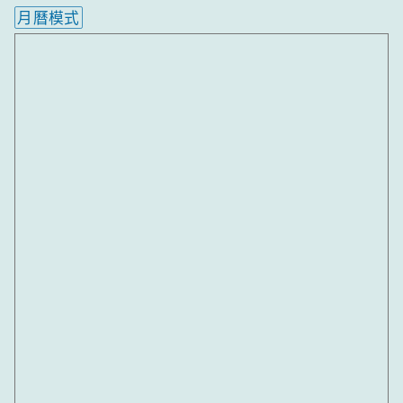
月曆模式
內嵌行事曆為視覺預覽，完整行事曆內容請使用