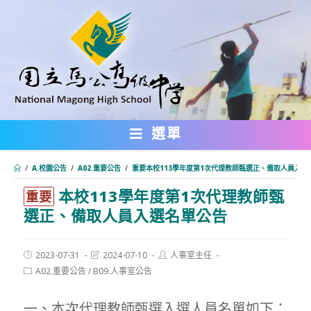
跳
轉
至
主
要
內
選單
容
/
A.校園公告
/
A02.重要公告
/
重要本校113學年度第1次代理教師甄選正、備取人員入選
本校113學年度第1次代理教師甄
:::
重要
選正、備取人員入選名單公告
Post
Post
Post
2023-07-31
2024-07-10
人事室主任
published:
last
author:
Post
A02.重要公告
/
B09.人事室公告
modified:
category:
一、本次代理教師甄選入選人員名單如下：