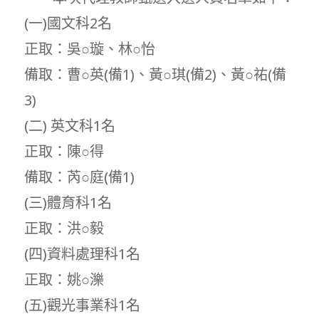
(一)國文科2名
正取：吳○璇、林○怡
備取：曹○英(備1)、黃○琪(備2)、黃○祐(備
3)
(二) 英文科1名
正取：陳○得
備取：芮○庭(備1)
(三)體育科1名
正取：洪○毅
(四)資料處理科1名
正取：姚○濼
(五)觀光事業科1名