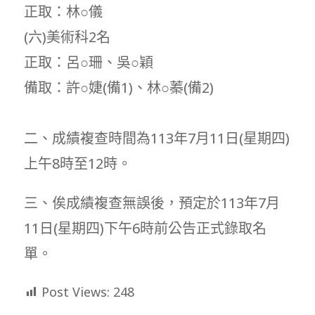
正取：林○儀
(六)美術科2名
正取：呂○珊、吳○穎
備取：許○婕(備1)、林○蓁(備2)
二、成績複查時間為113年7月11日(星期四)
上午8時至12時。
三、俟成績複查無誤後，預定於113年7月
11日(星期四)下午6時前公告正式錄取名
單。
Post Views:
248