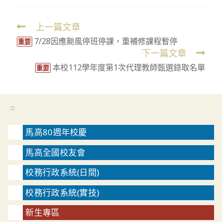
上一篇文章
Read
7/28因應颱風停班停課，重補修課程暫停
more
重要
下一篇文章
articles
本校112學年度第1次代理教師甄選錄取名單
重要
:::
馬高80週年校慶
馬高全國校友會
校務行政系統(日間)
校務行政系統(實技)
新生專區