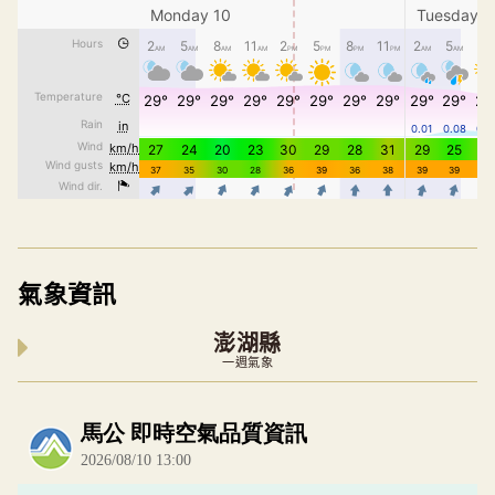
氣象資訊
澎湖縣
一週氣象
內嵌空氣品質小工具為視覺預覽，完整即時空氣