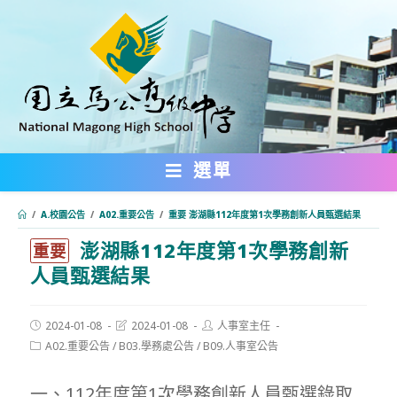
跳
轉
至
主
要
內
選單
容
/
A.校園公告
/
A02.重要公告
/
重要 澎湖縣112年度第1次學務創新人員甄選結果
澎湖縣112年度第1次學務創新
:::
重要
人員甄選結果
Post
Post
Post
2024-01-08
2024-01-08
人事室主任
published:
last
author:
Post
A02.重要公告
/
B03.學務處公告
/
B09.人事室公告
modified:
category:
一、112年度第1次學務創新人員甄選錄取