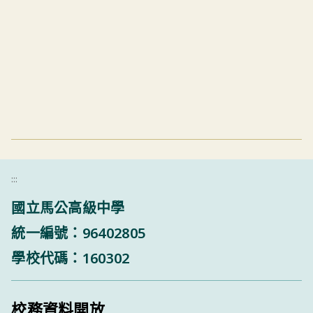
:::
國立馬公高級中學
統一編號：96402805
學校代碼：160302
校務資料開放