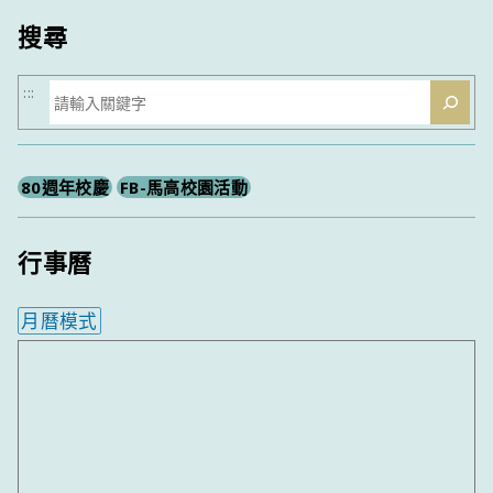
搜尋
搜
:::
尋
80週年校慶
FB-馬高校園活動
行事曆
月曆模式
內嵌行事曆為視覺預覽，完整行事曆內容請使用