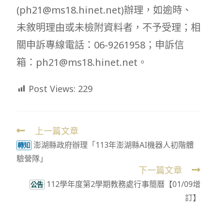
(ph21@ms18.hinet.net)辦理，如逾時、
未敘明理由或未檢附資料者，不予受理；相
關申訴專線電話：06-9261958；申訴信
箱：ph21@ms18.hinet.net。
Post Views:
229
上一篇文章
Read
澎湖縣政府辦理「113年澎湖縣AI機器人初階體
more
轉知
驗營隊」
articles
下一篇文章
112學年度第2學期教務處行事簡曆【01/09增
公告
訂】