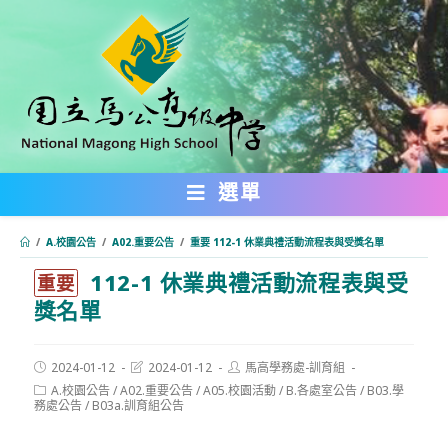
跳
轉
至
主
要
內
選單
容
/
A.校園公告
/
A02.重要公告
/
重要 112-1 休業典禮活動流程表與受獎名單
112-1 休業典禮活動流程表與受
:::
重要
獎名單
Post
Post
Post
2024-01-12
2024-01-12
馬高學務處-訓育組
published:
last
author:
Post
A.校園公告
/
A02.重要公告
/
A05.校園活動
/
B.各處室公告
/
B03.學
modified:
category:
務處公告
/
B03a.訓育組公告