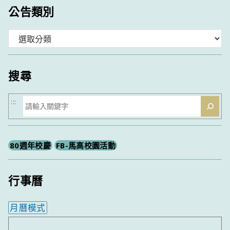
公告類別
分
類
搜尋
搜
:::
尋
80週年校慶
FB-馬高校園活動
行事曆
月曆模式
內嵌行事曆為視覺預覽，完整行事曆內容請使用