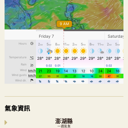
氣象資訊
澎湖縣
一週氣象