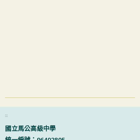
:::
國立馬公高級中學
統一編號：96402805