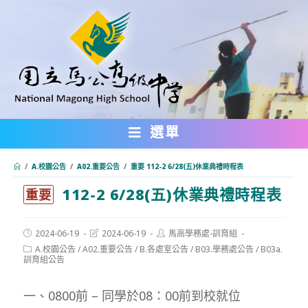
跳
轉
至
主
要
內
選單
容
/
A.校園公告
/
A02.重要公告
/
重要 112-2 6/28(五)休業典禮時程表
112-2 6/28(五)休業典禮時程表
:::
重要
Post
Post
Post
2024-06-19
2024-06-19
馬高學務處-訓育組
published:
last
author:
Post
A.校園公告
/
A02.重要公告
/
B.各處室公告
/
B03.學務處公告
/
B03a.
modified:
category:
訓育組公告
一、0800前 – 同學於08：00前到校就位