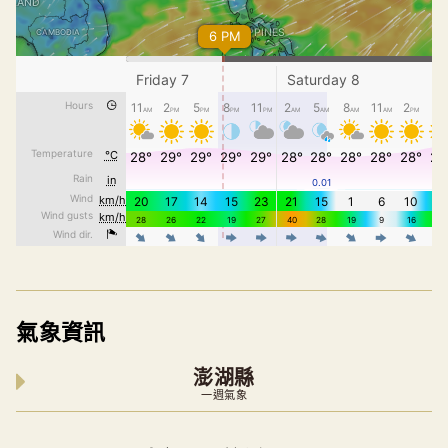
氣象資訊
澎湖縣
一週氣象