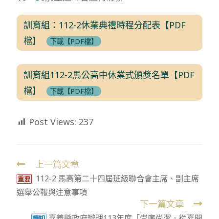
訓育組：112-2休業典禮時程分配表【PDF
檔】
下載【PDF檔】
訓育組112-2馬公高中休業式頒獎名單【PDF
檔】
下載【PDF檔】
Post Views:
237
上一篇文章
Read
112-2 馬高第二十四屆班級聯合會主席、副主席
more
重要
選舉公報與注意事項
articles
下一篇文章
嘉義縣政府辦理113年度「崇廉尚潔．從嘉開
轉知