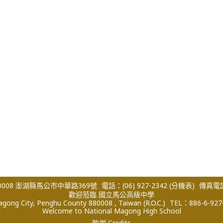
008 澎湖縣馬公市中華路369號
電話：(06) 927-2342
(分機表)
傳真電話：
歡迎蒞臨 國立馬公高級中學
ong City, Penghu County 880008 , Taiwan (R.O.C.)
TEL：886-6-927
Welcome to National Magong High School
致謝 Credits