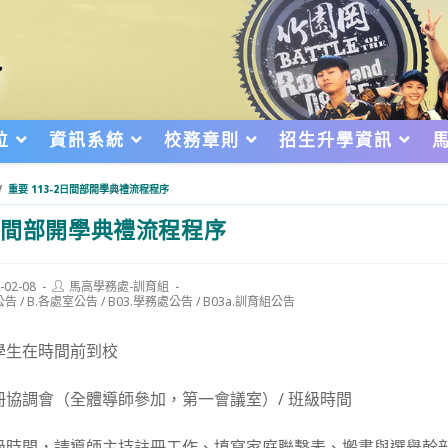
位
資訊系統
校務章則
招生升學資訊
/
重要 113-2日間部開學典禮流程程序
2日間部開學典禮流程程序
Post
-02-08
馬高學務處-訓育組
author:
公告
/
B.各處室公告
/
B03.學務處公告
/
B03a.訓育組公告
d:
師、學生在時間前到校
:30：註冊協調會（全體導師參加，第一會議室）/ 班級時間
1:00：班級時間，請導師主持註冊工作、填寫家庭聯繫表、搬書與選舉幹