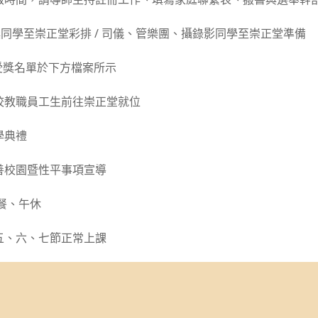
班受獎同學至崇正堂彩排 / 司儀、管樂團、攝錄影同學至崇正堂準備
典禮受獎名單於下方檔案所示
10：全校教職員工生前往崇正堂就位
：開學典禮
00：友善校園暨性平事項宣導
 ：午餐、午休
20：第五、六、七節正常上課