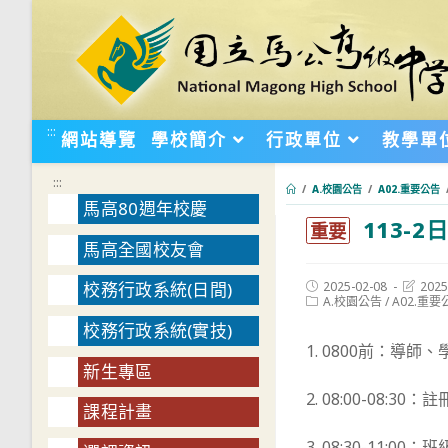
跳
轉
至
主
要
:::
網站導覽
學校簡介
行政單位
教學單
內
容
:::
/
A.校園公告
/
A02.重要公告
馬高80週年校慶
113-
:::
重要
馬高全國校友會
Post
Post
2025-02-08
2025
校務行政系統(日間)
published:
Post
last
A.校園公告
/
A02.重要
category:
modifie
校務行政系統(實技)
1. 0800前：導
新生專區
2. 08:00-08
課程計畫
3. 08:30-1