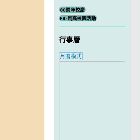
80週年校慶
FB-馬高校園活動
行事曆
月曆模式
內嵌行事曆為視覺預覽，完