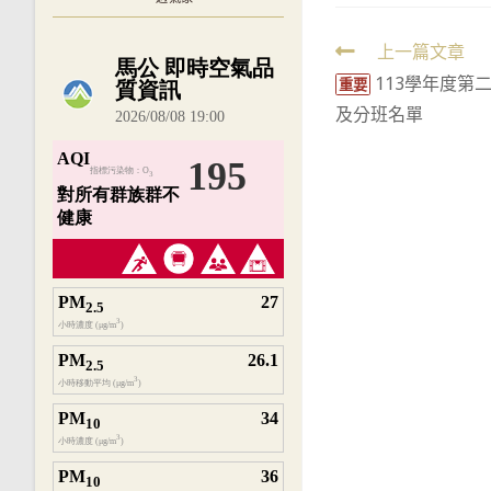
Read
上一篇文章
內嵌空氣品質小工具為視覺預覽，完整即時
113學年度第
more
重要
及分班名單
articles