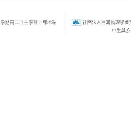
空氣品質資料請開啟
馬公即時空氣品質資訊
。
二學期高二自主學習上課地點
社團法人台灣物理學會
轉知
中生與系