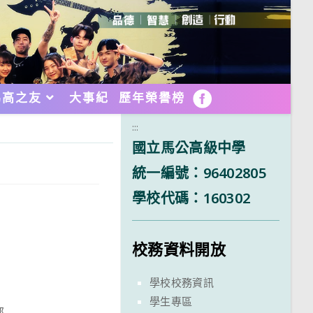
馬高之友
大事紀
歷年榮譽榜
FB
:::
國立馬公高級中學
統一編號：96402805
學校代碼：160302
校務資料開放
學校校務資訊
學生專區
部