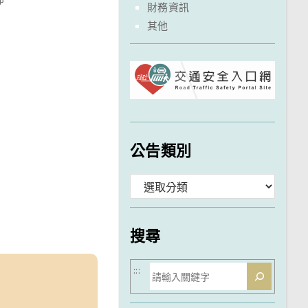
財務資訊
其他
公告類別
分
類
搜尋
搜
:::
尋