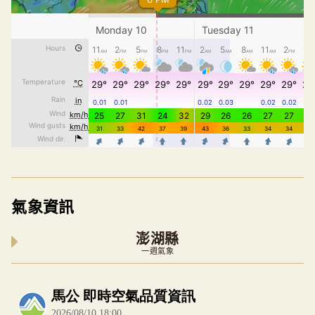
氣象資訊
澎湖縣
一週氣象
內嵌空氣品質小工具為視覺預覽，完整即時空氣