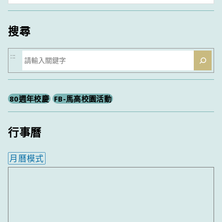
類
搜尋
搜
:::
尋
80週年校慶
FB-馬高校園活動
行事曆
月曆模式
內嵌行事曆為視覺預覽，完整行事曆內容請使用