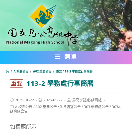
跳
轉
至
主
要
內
選單
容
/
A.校園公告
/
A02.重要公告
/
重要 113-2 學務處行事簡曆
113-2 學務處行事簡曆
:::
重要
Post
Post
Post
2025-01-22
2025-01-22
馬高學務處-訓育組
published:
last
author:
Post
A.校園公告
/
A02.重要公告
/
B.各處室公告
/
B03.學務處公告
/
B03a.
modified:
category:
訓育組公告
如標題所示