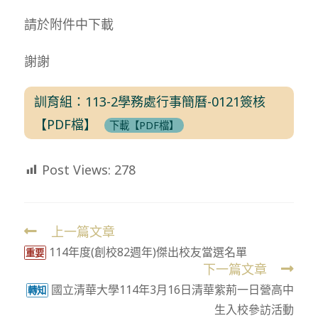
請於附件中下載
謝謝
訓育組：113-2學務處行事簡曆-0121簽核
【PDF檔】
下載【PDF檔】
Post Views:
278
上一篇文章
Read
114年度(創校82週年)傑出校友當選名單
more
重要
下一篇文章
articles
國立清華大學114年3月16日清華紫荊一日營高中
轉知
生入校參訪活動