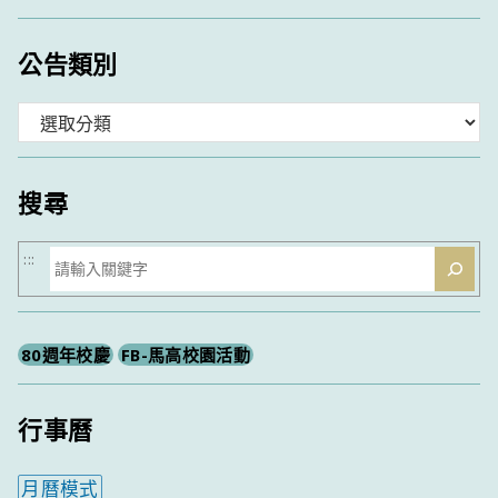
公告類別
分
類
搜尋
搜
:::
尋
80週年校慶
FB-馬高校園活動
行事曆
月曆模式