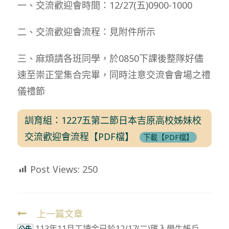
一、交流歡迎會時間：12/27(五)0900-1000
二、交流歡迎會流程：見附件所示
三、麻煩請各班同學，於0850下課後整隊好儘
速至崇正堂集合完畢，同時注意交流會會場之禮
儀禮節
訓育組：1227五第二節日本吉原高校姊妹校
交流歡迎會流程【PDF檔】
下載【PDF檔】
Post Views:
250
上一篇文章
Read
113年11月工讀金已於12/17(二)匯入學生帳戶