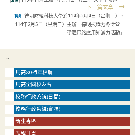
more
公告
下一篇文章
articles
德明財經科技大學於114年2月4日（星期二）、
轉知
114年2月5日（星期三）主辦「德明技職力冬令營－
積體電路應用知識力活動」
:::
馬高80週年校慶
馬高全國校友會
校務行政系統(日間)
校務行政系統(實技)
新生專區
課程計畫