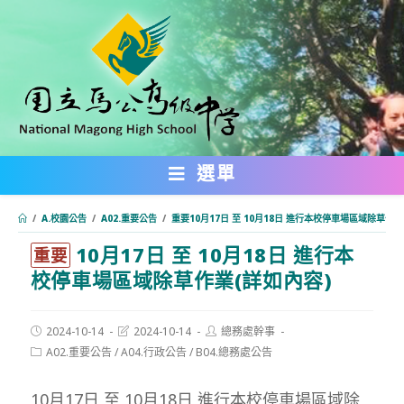
跳
轉
至
主
要
內
選單
容
/
A.校園公告
/
A02.重要公告
/
重要10月17日 至 10月18日 進行本校停車場區域除草作業
10月17日 至 10月18日 進行本
:::
重要
校停車場區域除草作業(詳如內容)
Post
Post
Post
2024-10-14
2024-10-14
總務處幹事
published:
last
author:
Post
A02.重要公告
/
A04.行政公告
/
B04.總務處公告
modified:
category:
10月17日 至 10月18日 進行本校停車場區域除