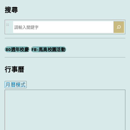
搜尋
搜
:::
尋
80週年校慶
FB-馬高校園活動
行事曆
月曆模式
內嵌行事曆為視覺預覽，完整行事曆內容請使用