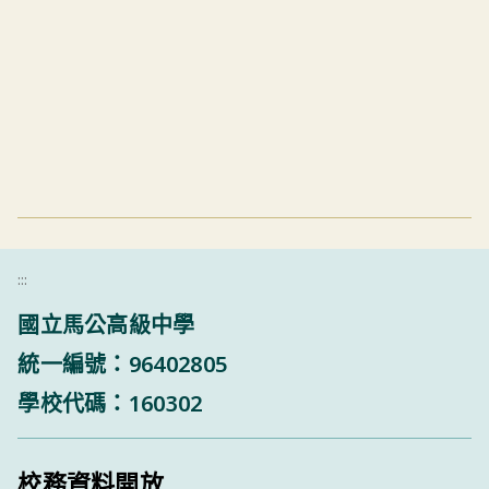
:::
國立馬公高級中學
統一編號：96402805
學校代碼：160302
校務資料開放