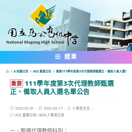
跳
轉
至
主
要
內
選單
容
/
A.校園公告
/
A02.重要公告
/
重要111學年度第3次代理教師甄選正、備取人員入選名單
111學年度第3次代理教師甄選
:::
重要
正、備取人員入選名單公告
Post
Post
Post
2023-02-01
2023-02-17
人事室主任
published:
last
author:
Post
A02.重要公告
/
B09.人事室公告
modified:
category:
一、甄選代理教師科別：