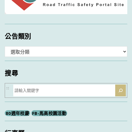
公告類別
分
類
搜尋
搜
:::
尋
80週年校慶
FB-馬高校園活動