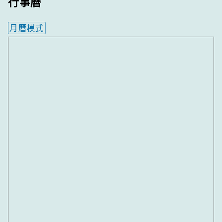
行事曆
月曆模式
內嵌行事曆為視覺預覽，完整行事曆內容請使用