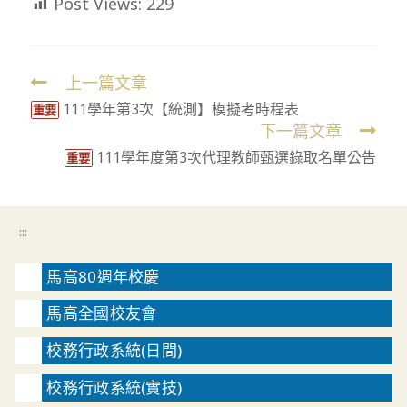
Post Views:
229
上一篇文章
Read
111學年第3次【統測】模擬考時程表
more
重要
下一篇文章
articles
111學年度第3次代理教師甄選錄取名單公告
重要
:::
馬高80週年校慶
馬高全國校友會
校務行政系統(日間)
校務行政系統(實技)