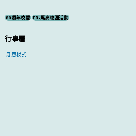
尋
80週年校慶
FB-馬高校園活動
行事曆
月曆模式
內嵌行事曆為視覺預覽，完整行事曆內容請使用