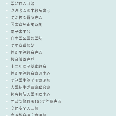
學雜費入口網
澎湖考區國中教育會考
防治校園霸凌專區
圖書資訊查詢系統
電子書平台
自主學習雲端學院
防災宣導網站
性別平等教育專區
教育儲蓄專戶
十二年國民基本教育
性別平等教育資源中心
防制學生藥濫用資源網
大學招生委員會聯合會
技專校院入學測驗中心
內政部警政署165防詐騙專區
交通安全入口網
臺灣教育研究資訊網