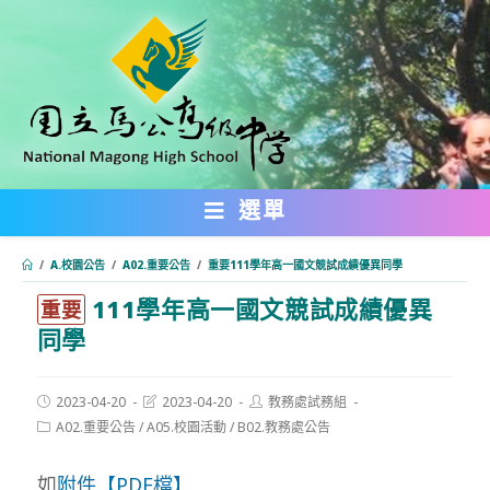
跳
轉
至
主
要
內
選單
容
/
A.校園公告
/
A02.重要公告
/
重要111學年高一國文競試成績優異同學
111學年高一國文競試成績優異
:::
重要
同學
Post
Post
Post
2023-04-20
2023-04-20
教務處試務組
published:
last
author:
Post
A02.重要公告
/
A05.校園活動
/
B02.教務處公告
modified:
category:
如
附件【PDF檔】