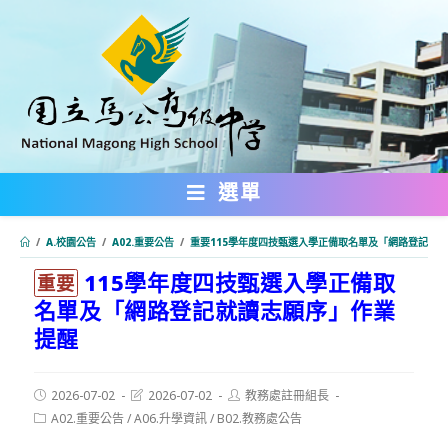
跳
轉
至
主
要
內
選單
容
/
A.校園公告
/
A02.重要公告
/
重要115學年度四技甄選入學正備取名單及「網路登記就
115學年度四技甄選入學正備取
:::
重要
名單及「網路登記就讀志願序」作業
提醒
Post
Post
Post
2026-07-02
2026-07-02
教務處註冊組長
published:
last
author:
Post
A02.重要公告
/
A06.升學資訊
/
B02.教務處公告
modified:
category: