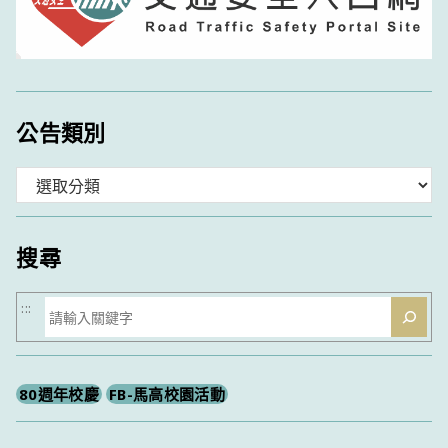
公告類別
分
類
搜尋
搜
:::
尋
80週年校慶
FB-馬高校園活動