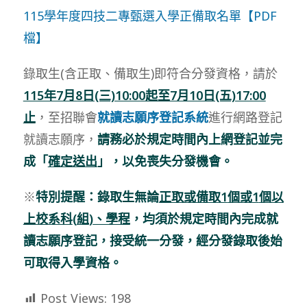
115學年度四技二專甄選入學正備取名單【PDF
檔】
錄取生(含正取、備取生)即符合分發資格，請於
115年7月8日(三)10:00起至7月10日(五)17:00
止
，至招聯會
就讀志願序登記系統
進行網路登記
就讀志願序，
請務必於規定時間內上網登記並完
成「
確定送出
」，以免喪失分發機會。
※
特別提醒：
錄取生無論
正取或備取
1
個或
1
個以
上校系科
(
組
)
、學程
，均須於規定時間內完成就
讀志願序登記，接受統一分發，經分發錄取後始
可取得入學資格。
Post Views:
198