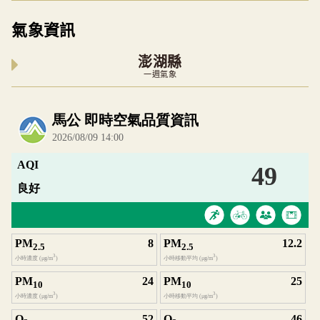
氣象資訊
澎湖縣
一週氣象
內嵌空氣品質小工具為視覺預覽，完整即時空氣