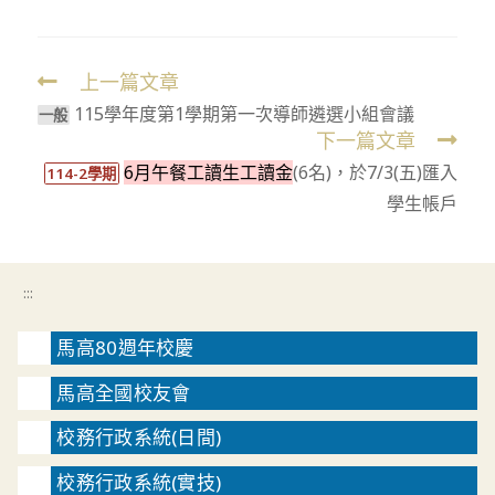
上一篇文章
Read
115學年度第1學期第一次導師遴選小組會議
more
一般
下一篇文章
articles
6月午餐工讀生工讀金
(6名)，於7/3(五)匯入
114-2學期
學生帳戶
:::
馬高80週年校慶
馬高全國校友會
校務行政系統(日間)
校務行政系統(實技)