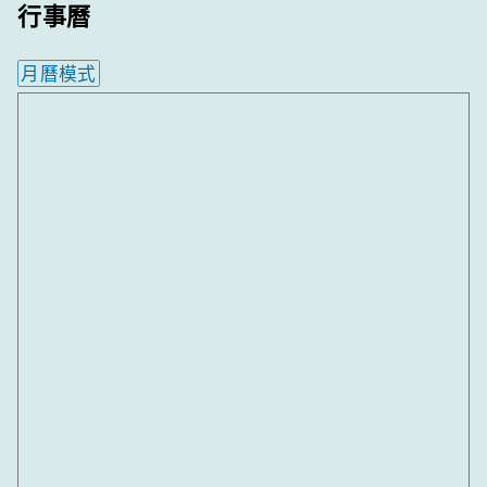
行事曆
月曆模式
內嵌行事曆為視覺預覽，完整行事曆內容請使用