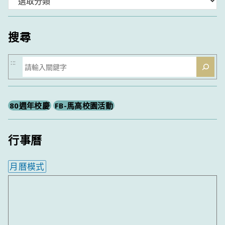
類
搜尋
搜
:::
尋
80週年校慶
FB-馬高校園活動
行事曆
月曆模式
內嵌行事曆為視覺預覽，完整行事曆內容請使用