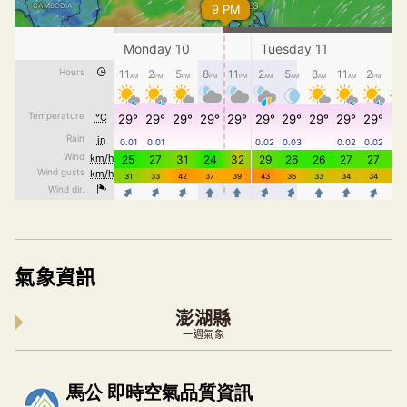
氣象資訊
澎湖縣
一週氣象
內嵌空氣品質小工具為視覺預覽，完整即時空氣