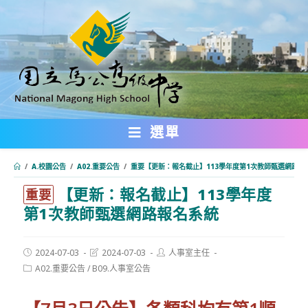
跳
轉
至
主
要
內
選單
容
/
A.校園公告
/
A02.重要公告
/
重要【更新：報名截止】113學年度第1次教師甄選網路報
【更新：報名截止】113學年度
:::
重要
第1次教師甄選網路報名系統
Post
Post
Post
2024-07-03
2024-07-03
人事室主任
published:
last
author:
Post
A02.重要公告
/
B09.人事室公告
modified:
category: