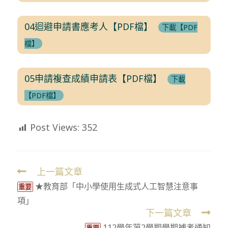
04迴避申請書應考人【PDF檔】
下載【PDF
檔】
05申請複查成績申請表【PDF檔】
下載
【PDF檔】
Post Views:
352
上一篇文章
Read
★教育部「中小學使用生成式人工智慧注意事
more
重要
項」
articles
下一篇文章
112學年第2學期學期補考通知