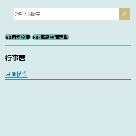
搜
:::
尋
80週年校慶
FB-馬高校園活動
行事曆
月曆模式
內嵌行事曆為視覺預覽，完整行事曆內容請使用