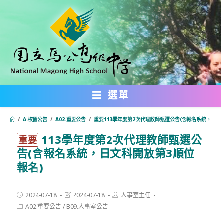
跳
轉
至
主
要
內
選單
容
/
A.校園公告
/
A02.重要公告
/
重要113學年度第2次代理教師甄選公告(含報名系統，日文
113學年度第2次代理教師甄選公
:::
重要
告(含報名系統，日文科開放第3順位
報名)
Post
Post
Post
2024-07-18
2024-07-18
人事室主任
published:
last
author:
Post
A02.重要公告
/
B09.人事室公告
modified:
category: