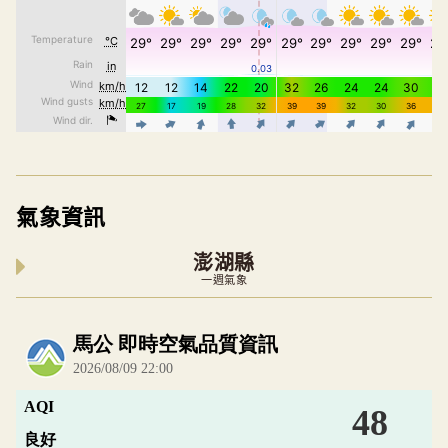
氣象資訊
澎湖縣
一週氣象
內嵌空氣品質小工具為視覺預覽，完整即時空氣