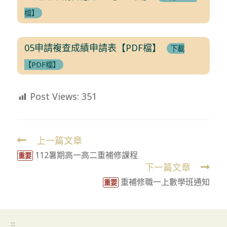
檔】
05申請複查成績申請表【PDF檔】
下載
【PDF檔】
Post Views:
351
上一篇文章
Read
112暑期高一高二重補修課程
more
重要
下一篇文章
articles
重補修職一上數學班通知
重要
:::