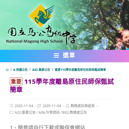
跳
轉
至
主
要
內
選單
容
/
A.校園公告
/
A02.重要公告
/
重要115學年度離島原住民師保甄試簡章
115學年度離島原住民師保甄試
:::
重要
簡章
Post
Post
Post
2025-11-04
2025-11-04
教務處註冊組長
published:
last
author:
Post
A02.重要公告
/
A06.升學資訊
/
B02.教務處公告
modified:
category:
1、簡章請自行下載或聯保會網站