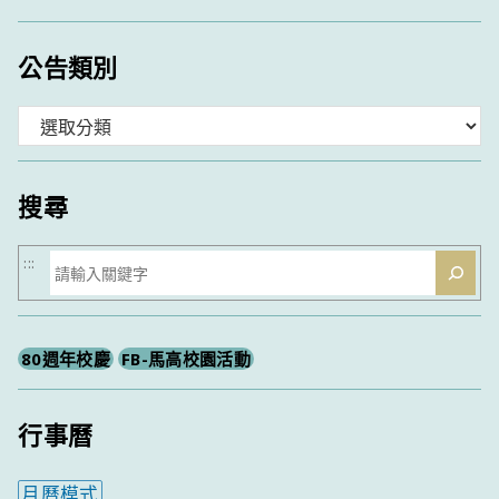
公告類別
分
類
搜尋
搜
:::
尋
80週年校慶
FB-馬高校園活動
行事曆
月曆模式