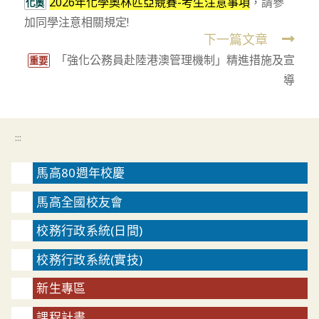
2026年化學奧林匹亞競賽-考生注意事項
，請參
more
化奧
加同學注意相關規定!
articles
下一篇文章
「強化公務員赴陸港澳管理機制」精進措施及宣
重要
導
:::
馬高80週年校慶
馬高全國校友會
校務行政系統(日間)
校務行政系統(實技)
新生專區
課程計畫