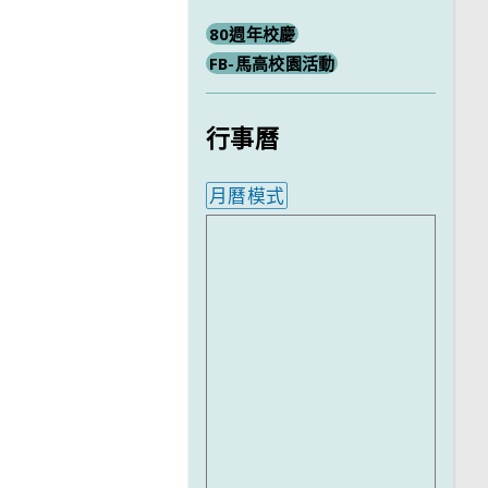
80週年校慶
FB-馬高校園活動
行事曆
月曆模式
內嵌行事曆為視覺預覽，完