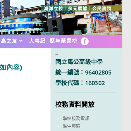
馬高之友
大事紀
歷年榮譽榜
FB
:::
國立馬公高級中學
詳如內容)
統一編號：96402805
學校代碼：160302
校務資料開放
學校校務資訊
學生專區