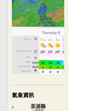
氣象資訊
澎湖縣
一週氣象