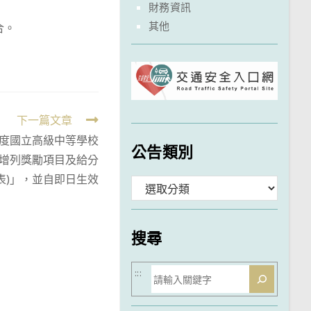
財務資訊
其他
合。
下一篇文章
年度國立高級中等學校
公告類別
計增列獎勵項目及給分
表)」，並自即日生效
分
類
搜尋
搜
:::
尋