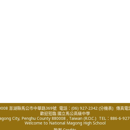
008 澎湖縣馬公市中華路369號
電話：(06) 927-2342
(分機表)
傳真電話：
歡迎蒞臨 國立馬公高級中學
ong City, Penghu County 880008 , Taiwan (R.O.C.)
TEL：886-6-927
Welcome to National Magong High School
致謝 Credits