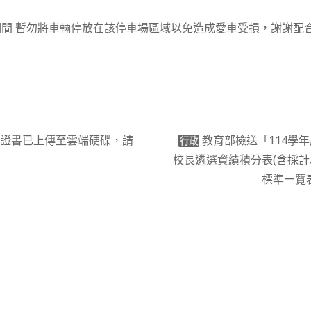
間 暫勿將車輛停放在該停車場區域以免造成愛車受損，謝謝配
幹部證書已上傳至雲端硬碟，請
教育部檢送「114學
行政
校長遴選資績積分表(含採
標準ㄧ覽