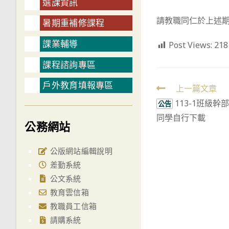
選課資訊
請教職同仁於上述期
暑期重補修課程
課業輔導
Post Views:
218
課程諮詢專區
戶外教育填報專區
Read
上一篇文章
113-1班級
more
公告
同學自行下載
articles
公務網站
公版網站編輯說明
差勤系統
公文系統
教育雲信箱
教職員工信箱
請購系統