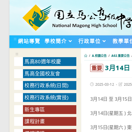
跳
轉
至
主
要
:::
網站導覽
學校簡介
行政單位
教學單
內
容
:::
/
A.校園公告
/
A02.重要公告
馬高80週年校慶
3月14
:::
重要
馬高全國校友會
Post
Post
2025-03-12
2025
校務行政系統(日間)
published:
last
modifie
校務行政系統(實技)
3月14日 至 3月
新生專區
3月14日(星期五 ) 
課程計畫
3月15日(星期六 )