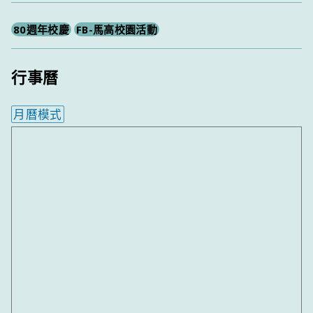
80週年校慶
FB-馬高校園活動
行事曆
月曆模式
內嵌行事曆為視覺預覽，完整行事曆內容請使用