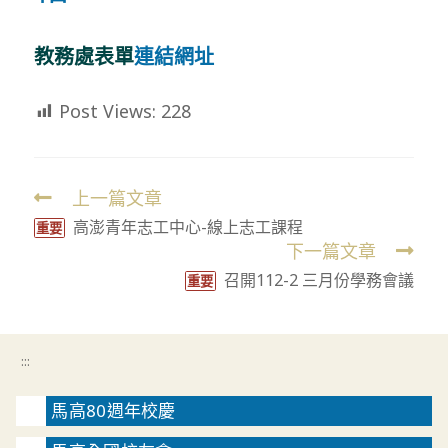
教務處表單
連結網址
Post Views:
228
上一篇文章
Read
高澎青年志工中心-線上志工課程
more
重要
下一篇文章
articles
召開112-2 三月份學務會議
重要
:::
馬高80週年校慶