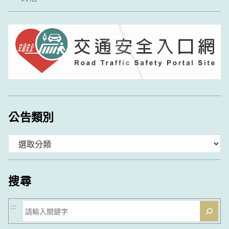
公告類別
分
類
搜尋
搜
:::
尋