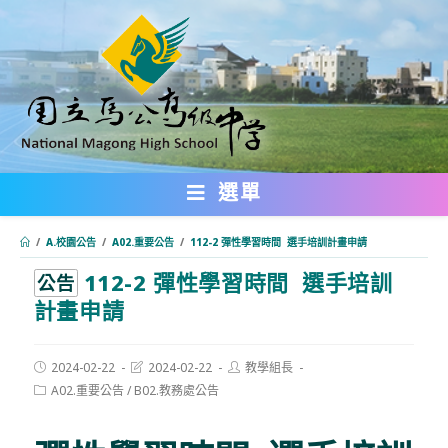
跳
轉
至
主
要
內
選單
容
/
A.校園公告
/
A02.重要公告
/
112-2 彈性學習時間 選手培訓計畫申請
112-2 彈性學習時間 選手培訓
:::
公告
計畫申請
Post
Post
Post
2024-02-22
2024-02-22
教學組長
published:
last
author:
Post
A02.重要公告
/
B02.教務處公告
modified:
category: