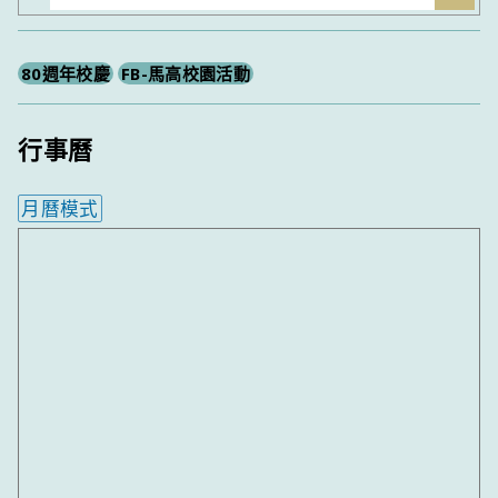
尋
80週年校慶
FB-馬高校園活動
行事曆
月曆模式
內嵌行事曆為視覺預覽，完整行事曆內容請使用