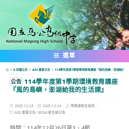
跳
轉
至
主
要
內
選單
容
/
A.校園公告
/
A02.重要公告
/
114學年度第1學期環境教育講座『風的島嶼，澎湖給我的
114學年度第1學期環境教育講座
:::
公告
『風的島嶼，澎湖給我的生活課』
Post
Post
Post
2025-12-24
2025-12-24
學務處衛生組長
published:
last
author:
Post
A02.重要公告
/
B03d.衛生組公告
modified:
category:
時間：114年12月26日第3、4節