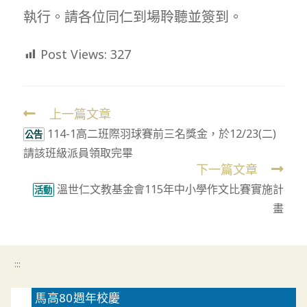
執行。請各位同仁到場聆聽並簽到。
Post Views:
327
上一篇文章
Read
114-1高二班際羽球賽前三名獎金，於12/23(二)
more
公告
請該班級派員領取完畢
articles
下一篇文章
溫世仁文教基金會115年中小學作文比賽實施計
活動
畫
:::
馬高80週年校慶