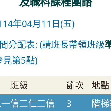
及職科課程團諮
 114年04月11日(五)
時間分配表: (請班長帶領班級
參見第5點)
班級
節次
地點
仁一信二仁二信
3
階梯