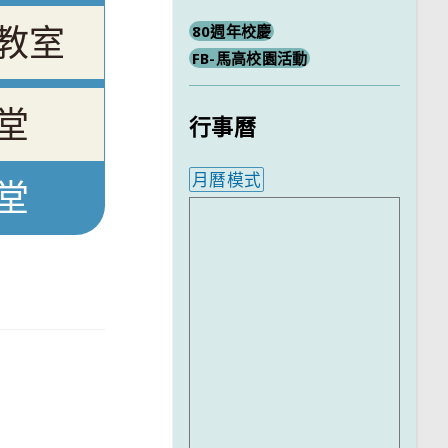
教室
80週年校慶
FB-馬高校園活動
堂
行事曆
月曆模式
堂
內嵌行事曆為視覺預覽，完