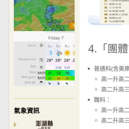
4.「團
普通科(含美
高一升高二：
高二升高三：
職科：
氣象資訊
高一升高
高二升高
澎湖縣
一週氣象