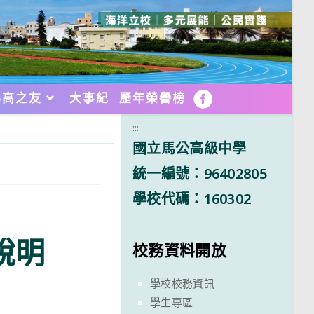
馬高之友
大事紀
歷年榮譽榜
FB
:::
國立馬公高級中學
統一編號：96402805
學校代碼：160302
說明
校務資料開放
學校校務資訊
學生專區