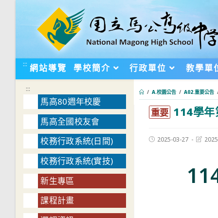
跳
轉
至
主
要
:::
網站導覽
學校簡介
行政單位
教學單
內
容
:::
/
A.校園公告
/
A02.重要公告
馬高80週年校慶
114學
:::
重要
馬高全國校友會
Post
Post
2025-03-27
2025
校務行政系統(日間)
published:
last
modifie
校務行政系統(實技)
1
新生專區
課程計畫