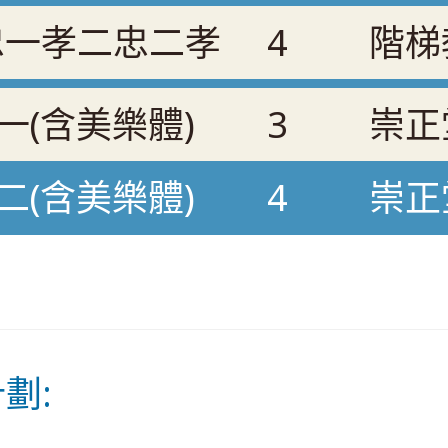
忠一孝二忠二孝
4
階梯
一(含美樂體)
3
崇正
二(含美樂體)
4
崇正
計劃: