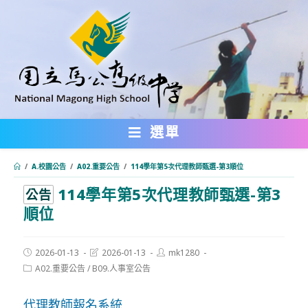
跳
轉
至
主
要
內
選單
容
/
A.校園公告
/
A02.重要公告
/
114學年第5次代理教師甄選-第3順位
114學年第5次代理教師甄選-第3
:::
公告
順位
Post
Post
Post
2026-01-13
2026-01-13
mk1280
published:
last
author:
Post
A02.重要公告
/
B09.人事室公告
modified:
category:
代理教師報名系統