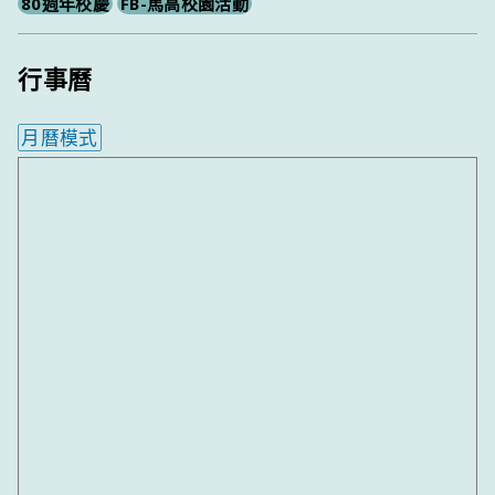
80週年校慶
FB-馬高校園活動
行事曆
月曆模式
內嵌行事曆為視覺預覽，完整行事曆內容請使用