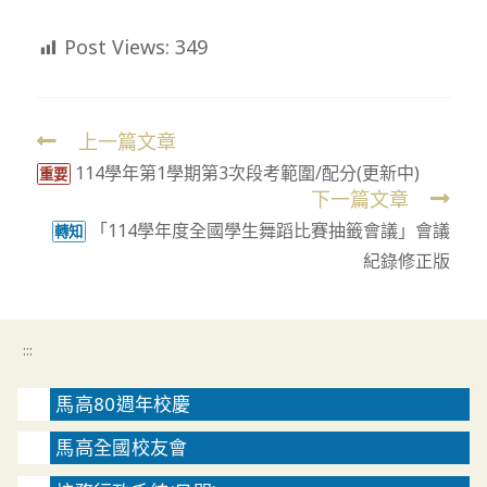
Post Views:
349
上一篇文章
Read
114學年第1學期第3次段考範圍/配分(更新中)
more
重要
下一篇文章
articles
「114學年度全國學生舞蹈比賽抽籤會議」會議
轉知
紀錄修正版
:::
馬高80週年校慶
馬高全國校友會