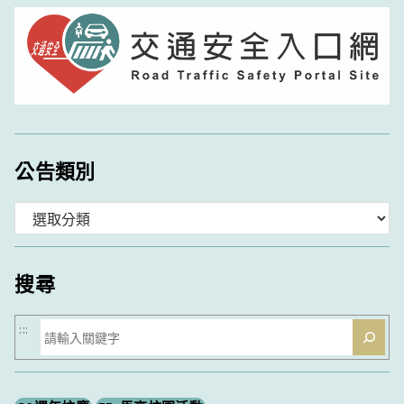
公告類別
分
類
搜尋
搜
:::
尋