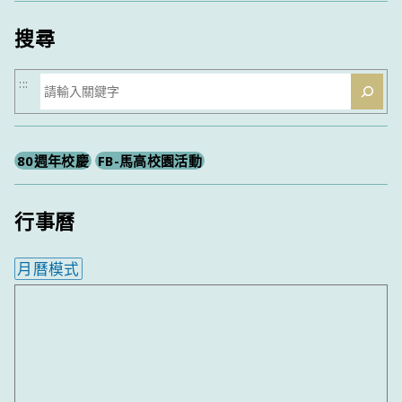
類
搜尋
搜
:::
尋
80週年校慶
FB-馬高校園活動
行事曆
月曆模式
內嵌行事曆為視覺預覽，完整行事曆內容請使用