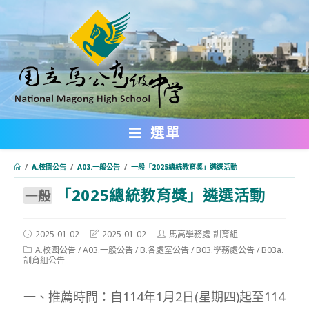
跳
轉
至
主
要
內
選單
容
/
A.校園公告
/
A03.一般公告
/
⼀般「2025總統教育獎」遴選活動
「2025總統教育獎」遴選活動
:::
⼀般
Post
Post
Post
2025-01-02
2025-01-02
馬高學務處-訓育組
published:
last
author:
Post
A.校園公告
/
A03.一般公告
/
B.各處室公告
/
B03.學務處公告
/
B03a.
modified:
category:
訓育組公告
一、推薦時間：自114年1月2日(星期四)起至114