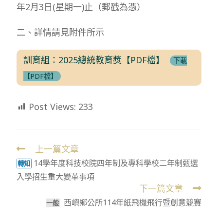
年2月3日(星期一)止（郵戳為憑）
二、詳情請見附件所示
訓育組：2025總統教育獎【PDF檔】
下載
【PDF檔】
Post Views:
233
上一篇文章
Read
14學年度科技校院四年制及專科學校二年制甄選
more
轉知
入學招生重大變革事項
articles
下一篇文章
西嶼鄉公所114年紙飛機飛行暨創意競賽
⼀般