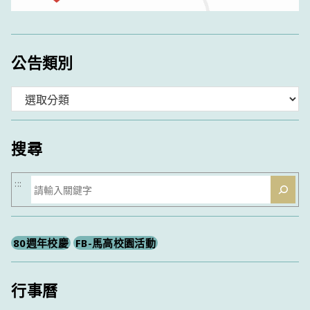
公告類別
分
類
搜尋
搜
:::
尋
80週年校慶
FB-馬高校園活動
行事曆