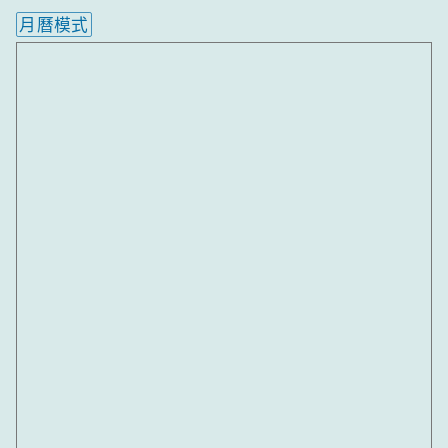
月曆模式
內嵌行事曆為視覺預覽，完整行事曆內容請使用