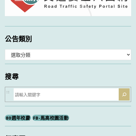
公告類別
分
類
搜尋
搜
:::
尋
80週年校慶
FB-馬高校園活動