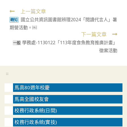
上一篇文章
Read
國立公共資訊圖書館辨理2024「閱讀代言人」暑
more
轉知
期營活動。￼
articles
下一篇文章
學務處-1130122「113年度食魚教育推廣計畫」
⼀般
徵案活動
:::
馬高80週年校慶
馬高全國校友會
校務行政系統(日間)
校務行政系統(實技)