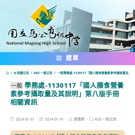
跳
轉
至
主
要
內
選單
容
/
A.校園公告
/
A03.一般公告
/
⼀般學務處-1130117「國人膳食營養素參考攝取量及其
學務處-1130117「國人膳食營養
:::
⼀般
素參考攝取量及其說明」第八版手冊
相關資訊
Post
Post
Post
Post
2024-01-31
2024-01-31
營養師
A03.一般公告
published:
last
author:
category:
modified: