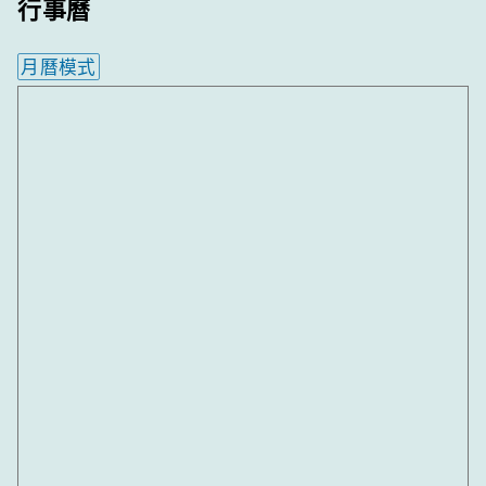
行事曆
月曆模式
內嵌行事曆為視覺預覽，完整行事曆內容請使用