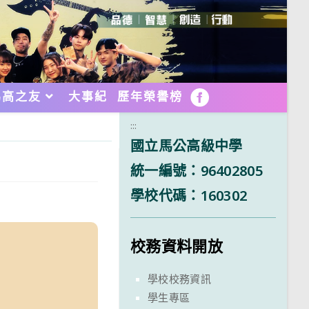
馬高之友
大事紀
歷年榮譽榜
FB
:::
國立馬公高級中學
統一編號：96402805
學校代碼：160302
校務資料開放
學校校務資訊
學生專區