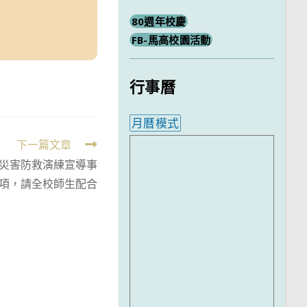
80週年校慶
FB-馬高校園活動
行事曆
月曆模式
下一篇文章
內嵌行事曆為視覺預覽，完
式災害防救演練宣導事
項，請全校師生配合