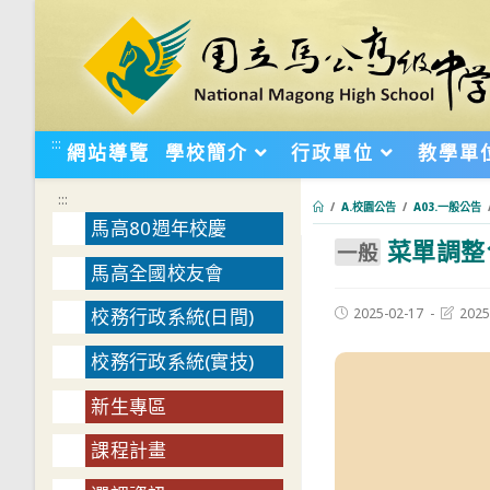
跳
轉
至
主
要
:::
網站導覽
學校簡介
行政單位
教學單
內
容
:::
/
A.校園公告
/
A03.一般公告
馬高80週年校慶
菜單調整1
:::
⼀般
馬高全國校友會
Post
Post
2025-02-17
2025
校務行政系統(日間)
published:
last
modifie
校務行政系統(實技)
新生專區
課程計畫