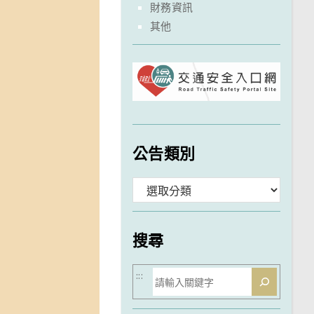
財務資訊
其他
公告類別
分
類
搜尋
搜
:::
尋