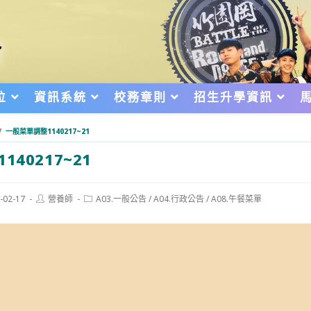
位
資訊系統
校務章則
招生升學資訊
/
⼀般菜單調整1140217~21
140217~21
Post
Post
-02-17
營養師
A03.一般公告
/
A04.行政公告
/
A08.午餐菜單
author:
category:
d: