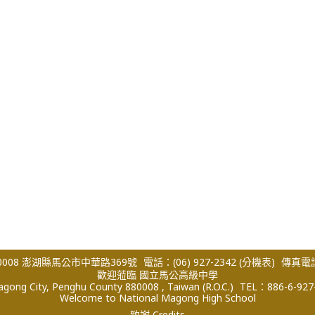
008 澎湖縣馬公市中華路369號
電話：(06) 927-2342
(分機表)
傳真電話：
歡迎蒞臨 國立馬公高級中學
ong City, Penghu County 880008 , Taiwan (R.O.C.)
TEL：886-6-927
Welcome to National Magong High School
致謝 Credits