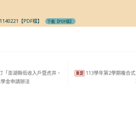
1140221【PDF檔】
下載【PDF檔】
訂「澎湖縣低收入戶暨虎井、
113學年第2學期複合
重要
獎學金申請辦法