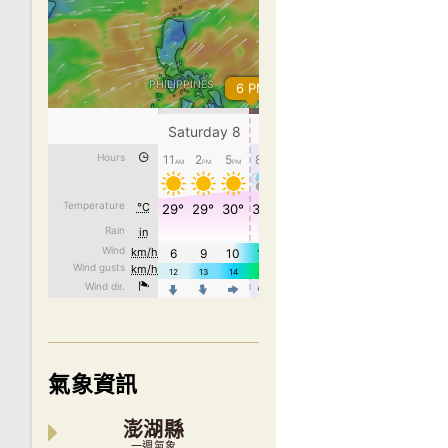
氣象資訊
澎湖縣
一週氣象