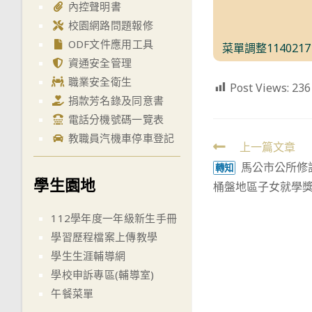
內控聲明書
校園網路問題報修
ODF文件應用工具
菜單調整1140217
資通安全管理
職業安全衛生
Post Views:
236
捐款芳名錄及同意書
電話分機號碼一覽表
教職員汽機車停車登記
Read
上一篇文章
馬公市公所修
more
轉知
學生園地
桶盤地區子女就學
articles
112學年度一年級新生手冊
學習歷程檔案上傳教學
學生生涯輔導網
學校申訴專區(輔導室)
午餐菜單