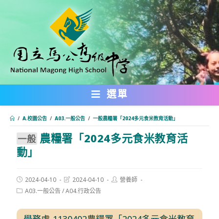
跳
轉
至
主
要
內
選單
容
/
A.校園公告
/
A03.一般公告
/
⼀般農糧署「2024多元食米教育活動」
農糧署「2024多元食米教育活
:::
⼀般
動」
Post
Post
Post
2024-04-10
2024-04-10
營養師
published:
last
author:
Post
A03.一般公告
/
A04.行政公告
modified:
category:
學務處-1130402農糧署「2024多元食米教育