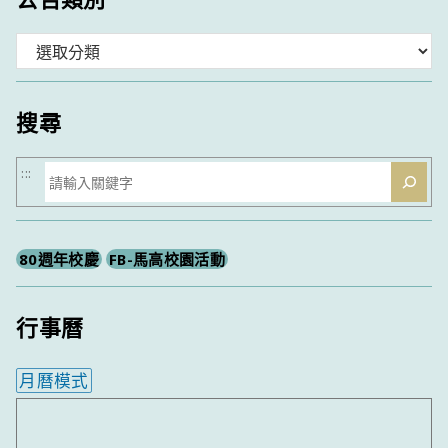
分
類
搜尋
搜
:::
尋
80週年校慶
FB-馬高校園活動
行事曆
月曆模式
內嵌行事曆為視覺預覽，完整行事曆內容請使用