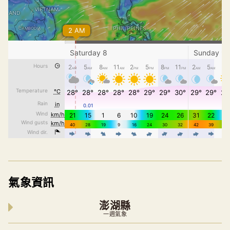
氣象資訊
澎湖縣
一週氣象