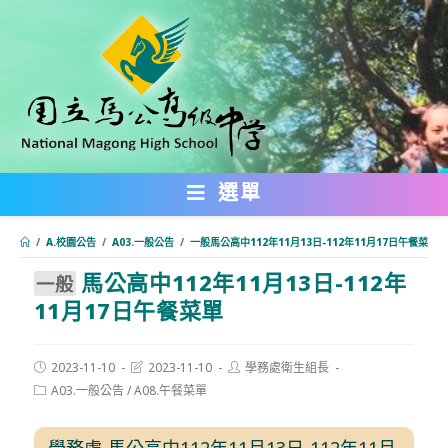
跳
轉
至
主
要
內
選單
容
/
A.校園公告
/
A03.一般公告
/
⼀般馬公高中112年11月13日-112年11月17日午餐菜單
馬公高中112年11月13日-112年
:::
⼀般
11月17日午餐菜單
Post
Post
Post
2023-11-10
2023-11-10
學務處衛生組長
published:
last
author:
Post
A03.一般公告
/
A08.午餐菜單
modified:
category:
學務處-馬公高中112年11月13日-112年11月