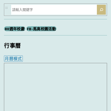
搜
:::
尋
80週年校慶
FB-馬高校園活動
行事曆
月曆模式
內嵌行事曆為視覺預覽，完整行事曆內容請使用