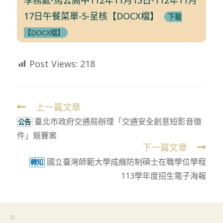
17日午餐菜單-5-呈核【DOCX檔】
下載
【DOCX檔】
Post Views:
218
上一篇文章
Read
臺北市政府交通局辦理「交通安全創意短影音徵
more
公告
件」競賽案
articles
下一篇文章
國立臺灣師範大學成癮防制碩士在職學位學程
轉知
113學年度招生電子海報
:::