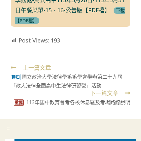
日午餐菜單-15、16-公告版【PDF檔】
下載
【PDF檔】
Post Views:
193
上一篇文章
Read
國立政治大學法律學系系學會舉辦第二十九屆
more
轉知
「政大法律全國高中生法律研習營」活動
articles
下一篇文章
113年國中教育會考各校休息區及考場路線說明
重要
:::