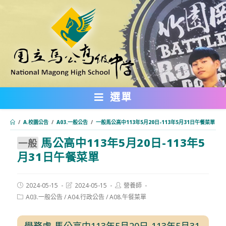
跳
轉
至
主
要
內
選單
容
/
A.校園公告
/
A03.一般公告
/
⼀般馬公高中113年5月20日-113年5月31日午餐菜單
馬公高中113年5月20日-113年5
:::
⼀般
月31日午餐菜單
Post
Post
Post
2024-05-15
2024-05-15
營養師
published:
last
author:
Post
A03.一般公告
/
A04.行政公告
/
A08.午餐菜單
modified:
category:
學務處-馬公高中113年5月20日-113年5月31