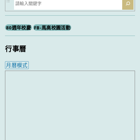
搜
:::
尋
80週年校慶
FB-馬高校園活動
行事曆
月曆模式
內嵌行事曆為視覺預覽，完整行事曆內容請使用