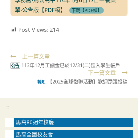
單-公告版【PDF檔】
下載【PDF檔】
Post Views:
214
上一篇文章
Read
113年12月工讀金已於12/31(二)匯入學生帳戶
more
公告
下一篇文章
articles
【2025全球徵聯活動】歡迎踴躍投稿
轉知
:::
馬高80週年校慶
馬高全國校友會