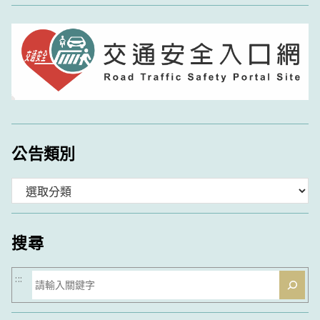
公告類別
分
類
搜尋
搜
:::
尋