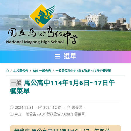
跳
轉
至
主
要
內
選單
容
/
A.校園公告
/
A03.一般公告
/
⼀般馬公高中114年1月6日~17日午餐菜單
馬公高中114年1月6日~17日午
:::
⼀般
餐菜單
Post
Post
Post
2024-12-31
2024-12-31
營養師
published:
last
author:
Post
A03.一般公告
/
A04.行政公告
/
A08.午餐菜單
modified:
category:
學務處-馬公高中114年1月6日17日午餐菜