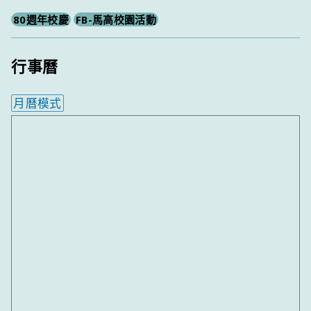
80週年校慶
FB-馬高校園活動
行事曆
月曆模式
內嵌行事曆為視覺預覽，完整行事曆內容請使用