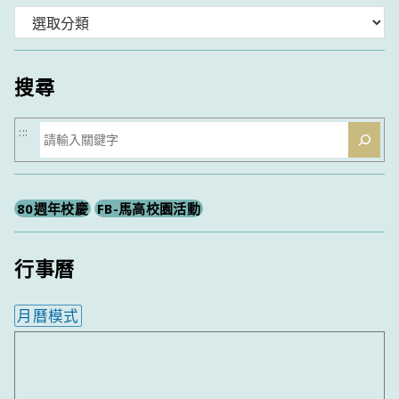
分
類
搜尋
搜
:::
尋
80週年校慶
FB-馬高校園活動
行事曆
月曆模式
內嵌行事曆為視覺預覽，完整行事曆內容請使用