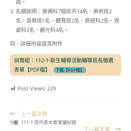
員。
名額說明：普通科7個班共14名、美術班2
名、音樂班1名、體育班2名、商經科2名、資
處科2名、觀光科4名。
四、詳細內容請見附件
訓育組：112-1-新生輔導活動輔導班長徵選
表單【PDF檔】
下載【PDF檔】
Post Views:
229
上一篇文章
Read
111-1 班代表大會會議紀錄
more
一般
下一篇文章