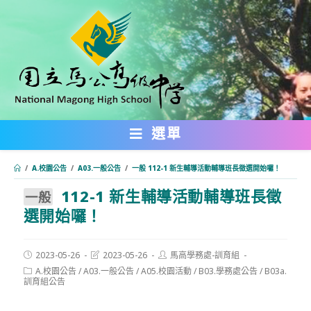
跳
轉
至
主
要
內
選單
容
/
A.校園公告
/
A03.一般公告
/
⼀般 112-1 新生輔導活動輔導班長徵選開始囉！
112-1 新生輔導活動輔導班長徵
:::
⼀般
選開始囉！
Post
Post
Post
2023-05-26
2023-05-26
馬高學務處-訓育組
published:
last
author:
Post
A.校園公告
/
A03.一般公告
/
A05.校園活動
/
B03.學務處公告
/
B03a.
modified:
category:
訓育組公告