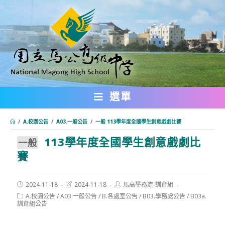
跳
轉
至
主
要
內
選單
容
/
A.校園公告
/
A03.一般公告
/
⼀般 113學年度全國學生創意戲劇比賽
113學年度全國學生創意戲劇比
:::
⼀般
賽
Post
Post
Post
2024-11-18
2024-11-18
馬高學務處-訓育組
published:
last
author:
Post
A.校園公告
/
A03.一般公告
/
B.各處室公告
/
B03.學務處公告
/
B03a.
modified:
category:
訓育組公告