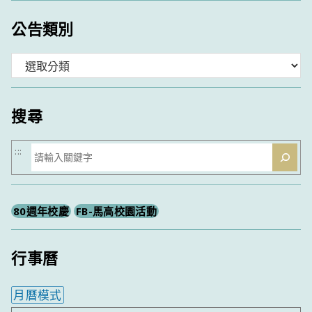
公告類別
分
類
搜尋
搜
:::
尋
80週年校慶
FB-馬高校園活動
行事曆
月曆模式