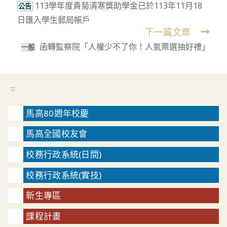
113學年度貴菊清寒獎助學金已於113年11月18
more
公告
日匯入學生郵局帳戶
articles
下一篇文章
函轉監察院「人權少不了你！人氣票選抽好禮」
⼀般
:::
馬高80週年校慶
馬高全國校友會
校務行政系統(日間)
校務行政系統(實技)
新生專區
課程計畫